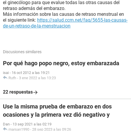
el ginecólogo para que evalue todas las otras causas del
retraso además del embarazo.
Más información sobre las causas de retraso menstrual en
el siguiente link:
https://salud.ccm.net/faq/5655-las-causas-
de-un-retraso-de-la-menstruacion
Discusiones similares
Por qué hago popo negro, estoy embarazada
isai
-
16 oct 2012 a las 19:21
Ruth
-
3 ene 2022 a las 13:23
22 respuestas
Use la misma prueba de embarazo en dos
ocasiones y la primera vez dió negativo y
Dan
-
13 sep 2021 a las 02:19
marsan1990
-
28 sep 2023 a las 09:26