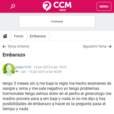
MENU
INICIO
FOROS
Foros
Embarazo
SALUD
Tema Anterior
Siguiente Tema
Embarazo
FAMILIA
piojito1978
- 14 jun 2015 a las 19:25
NUTRICIÓN
nan -
15 jun 2015 a las 00:09
tengo 3 meses sin q me baje la regla me hecho examenes de
BIENESTAR
sangre y orina y me sale negativo yo tengo problemas
hormonales tengo estrias dolor en el pecho el ginecologo me
SEXUALIDAD
madno provera para q em baje y nada si no me dijo q hay
posibilidades de embarazo q hacer es la pregunta pasa el
tiempo y nada
GLOSARIO