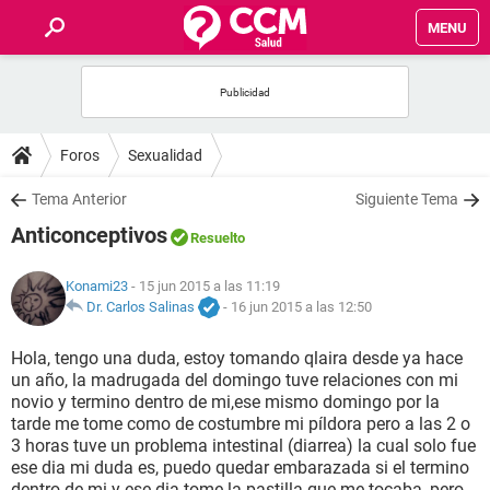
MENU
INICIO
FOROS
Foros
Sexualidad
SALUD
Tema Anterior
Siguiente Tema
Anticonceptivos
Resuelto
FAMILIA
Konami23
- 15 jun 2015 a las 11:19
NUTRICIÓN
Dr. Carlos Salinas
-
16 jun 2015 a las 12:50
Hola, tengo una duda, estoy tomando qlaira desde ya hace
BIENESTAR
un año, la madrugada del domingo tuve relaciones con mi
novio y termino dentro de mi,ese mismo domingo por la
SEXUALIDAD
tarde me tome como de costumbre mi píldora pero a las 2 o
3 horas tuve un problema intestinal (diarrea) la cual solo fue
ese dia mi duda es, puedo quedar embarazada si el termino
GLOSARIO
dentro de mi y ese dia tome la pastilla que me tocaba, pero