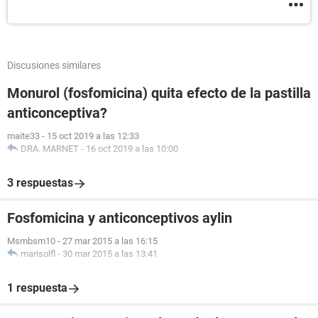
Discusiones similares
Monurol (fosfomicina) quita efecto de la pastilla
anticonceptiva?
maite33
-
15 oct 2019 a las 12:33
DRA. MARNET
-
16 oct 2019 a las 10:00
3 respuestas
Fosfomicina y anticonceptivos aylin
Msmbsm10
-
27 mar 2015 a las 16:15
marisolfl
-
30 mar 2015 a las 13:41
1 respuesta