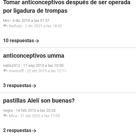
Tomar anticonceptivos después de ser operada
por ligadura de trompas
Mni
-
4 dic 2018 a las 01:37
Nathaly
-
2 dic 2021 a las 18:42
10 respuestas
anticonceptivos umma
natis2412
-
17 sep 2013 a las 10:58
marisolfl
-
22 abr 2015 a las 12:11
3 respuestas
pastillas Alelí son buenas?
negra
-
14 feb 2012 a las 20:26
Mica
-
21 abr 2022 a las 17:05
2 respuestas