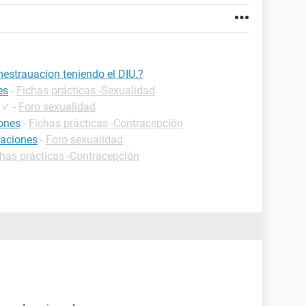
estrauacion teniendo el DIU.?
es
-
Fichas prácticas -Sexualidad
✓
-
Foro sexualidad
iones
-
Fichas prácticas -Contracepción
laciones
-
Foro sexualidad
has prácticas -Contracepción