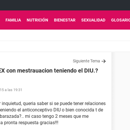
FAMILIA
NUTRICIÓN
BIENESTAR
SEXUALIDAD
GLOSARI
Siguiente Tema
EX con mestrauacion teniendo el DIU.?
15 a las 19:31
inquietud, queria saber si se puede tener relaciones
niendo el anticonceptivo DIU o bien conocida t de
embarazada?.. mi caso tengo 2 meses que me
a pronta respuesta gracias!!!