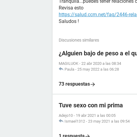
Tranquila...puedes tener relaciones 
Revisa esto
https://salud.ccm.net/faq/2446-rel
Saludos !
Discusiones similares
¿Alguien bajo de peso a el q
MAGILUOK
-
22 abr 2020 a las 08:34
Paula
-
25 may 2022 a las 06:28
73 respuestas
Tuve sexo con mi prima
Adejo10
-
19 abr 2021 a las 00:05
Ismael1312
-
23 may 2021 a las 09:54
1 respuesta