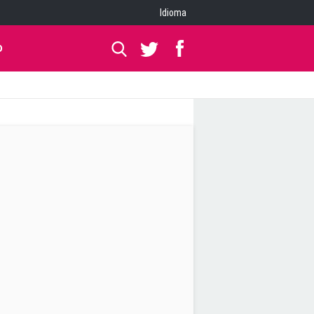
Idioma
O