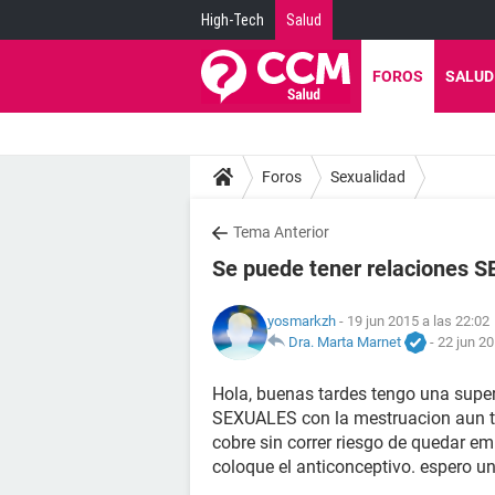
High-Tech
Salud
FOROS
SALUD
Foros
Sexualidad
Tema Anterior
Se puede tener relaciones S
yosmarkzh
- 19 jun 2015 a las 22:02
Dra. Marta Marnet
-
22 jun 20
Hola, buenas tardes tengo una super 
SEXUALES con la mestruacion aun te
cobre sin correr riesgo de quedar 
coloque el anticonceptivo. espero un