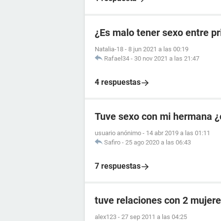
¿Es malo tener sexo entre p
Natalia-18
-
8 jun 2021 a las 00:19
Rafael34
-
30 nov 2021 a las 21:47
4 respuestas
Tuve sexo con mi hermana ¿
usuario anónimo
-
14 abr 2019 a las 01:11
Safiro
-
25 ago 2020 a las 06:43
7 respuestas
tuve relaciones con 2 mujere
alex123
-
27 sep 2011 a las 04:25