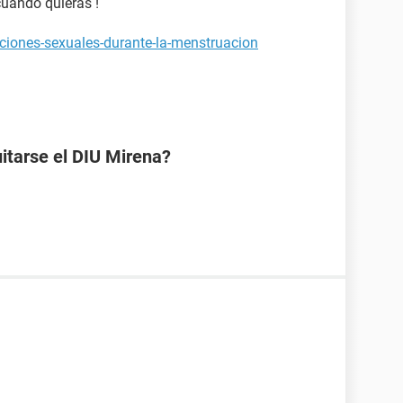
cuando quieras !
aciones-sexuales-durante-la-menstruacion
uitarse el DIU Mirena?