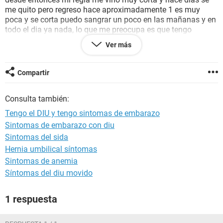
me quito pero regreso hace aproximadamente 1 es muy
poca y se corta puedo sangrar un poco en las mañanas y en
todo el dia ya nada, lo que me preocupa es que tengo
sintomas muy raros, mis pechos me duelen y los siento mas
Ver más
grandes, no he podido comer agusto porque siento
nauseas
,
y cualquier olor lo persivo, el sueño me esta tumbando, y me
siento agitada, he querido pensar que puede ser el clima
Compartir
pero ya tengo mas de la semana, quiero saber si en estos
casos es confiable una
prueba de embarazo
casera.
Consulta también:
Gracias espero de verdad puedan ayudarme.
Tengo el DIU y tengo sintomas de embarazo
Saludos
Sintomas de embarazo con diu
Sintomas del sida
Hernia umbilical síntomas
Sintomas de anemia
Síntomas del diu movido
1 respuesta