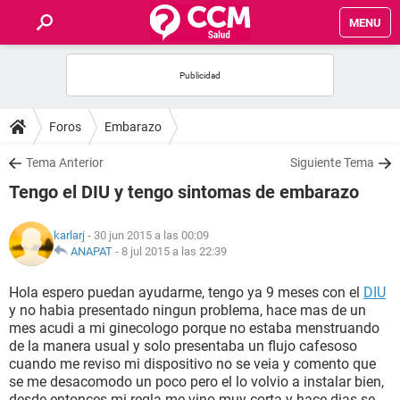
MENU
INICIO
FOROS
Foros
Embarazo
SALUD
Tema Anterior
Siguiente Tema
Tengo el DIU y tengo sintomas de embarazo
FAMILIA
karlarj
- 30 jun 2015 a las 00:09
NUTRICIÓN
ANAPAT
-
8 jul 2015 a las 22:39
Hola espero puedan ayudarme, tengo ya 9 meses con el
DIU
BIENESTAR
y no habia presentado ningun problema, hace mas de un
mes acudi a mi ginecologo porque no estaba menstruando
SEXUALIDAD
de la manera usual y solo presentaba un flujo cafesoso
cuando me reviso mi dispositivo no se veia y comento que
se me desacomodo un poco pero el lo volvio a instalar bien,
GLOSARIO
desde entonces mi regla me vino muy corta y hace dias se