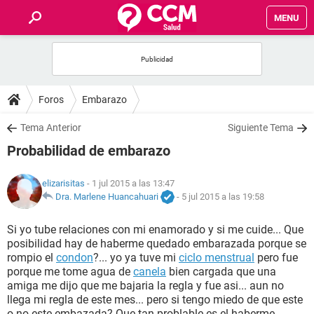
MENU
INICIO
FOROS
Foros
Embarazo
SALUD
Tema Anterior
Siguiente Tema
Probabilidad de embarazo
FAMILIA
elizarisitas
- 1 jul 2015 a las 13:47
NUTRICIÓN
Dra. Marlene Huancahuari
-
5 jul 2015 a las 19:58
Si yo tube relaciones con mi enamorado y si me cuide... Que
BIENESTAR
posibilidad hay de haberme quedado embarazada porque se
rompio el
condon
?... yo ya tuve mi
ciclo menstrual
pero fue
SEXUALIDAD
porque me tome agua de
canela
bien cargada que una
amiga me dijo que me bajaria la regla y fue asi... aun no
llega mi regla de este mes... pero si tengo miedo de que este
GLOSARIO
o no este embazada? Que tan problable es el haberme