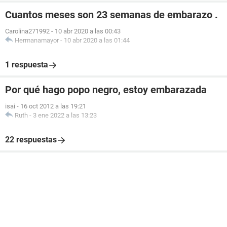
Cuantos meses son 23 semanas de embarazo .
Carolina271992
-
10 abr 2020 a las 00:43
Hermanamayor
-
10 abr 2020 a las 01:44
1 respuesta
Por qué hago popo negro, estoy embarazada
isai
-
16 oct 2012 a las 19:21
Ruth
-
3 ene 2022 a las 13:23
22 respuestas