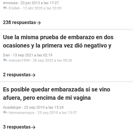
ermooxa
-
23 jun 2013 a las 17:27
Enidek
-
12 abr 2020 a las 20:39
238 respuestas
Use la misma prueba de embarazo en dos
ocasiones y la primera vez dió negativo y
Dan
-
13 sep 2021 a las 02:19
marsan1990
-
28 sep 2023 a las 09:26
2 respuestas
Es posible quedar embarazada si se vino
afuera, pero encima de mi vagina
Guadalupe
-
25 sep 2019 a las 15:24
Hermanamayor
-
25 sep 2019 a las 15:57
3 respuestas