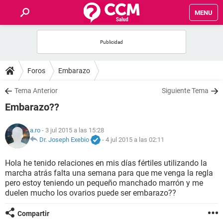
MENU
INICIO
FOROS
Foros
Embarazo
SALUD
Tema Anterior
Siguiente Tema
Embarazo??
FAMILIA
a.ro
- 3 jul 2015 a las 15:28
NUTRICIÓN
Dr. Joseph Exebio
-
4 jul 2015 a las 02:11
Hola he tenido relaciones en mis días fértiles utilizando la
BIENESTAR
marcha atrás falta una semana para que me venga la regla
pero estoy teniendo un pequeño manchado marrón y me
SEXUALIDAD
duelen mucho los ovarios puede ser embarazo??
Compartir
GLOSARIO