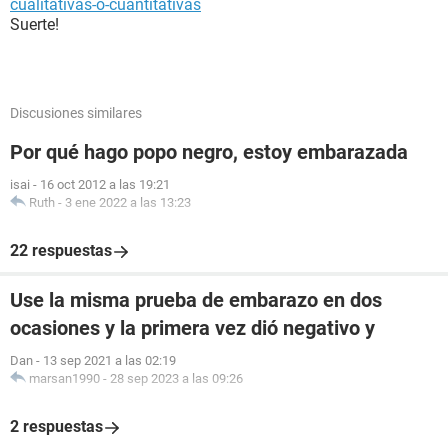
cualitativas-o-cuantitativas
Suerte!
Discusiones similares
Por qué hago popo negro, estoy embarazada
isai
-
16 oct 2012 a las 19:21
Ruth
-
3 ene 2022 a las 13:23
22 respuestas
Use la misma prueba de embarazo en dos
ocasiones y la primera vez dió negativo y
Dan
-
13 sep 2021 a las 02:19
marsan1990
-
28 sep 2023 a las 09:26
2 respuestas