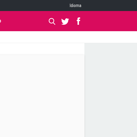
Idioma
O