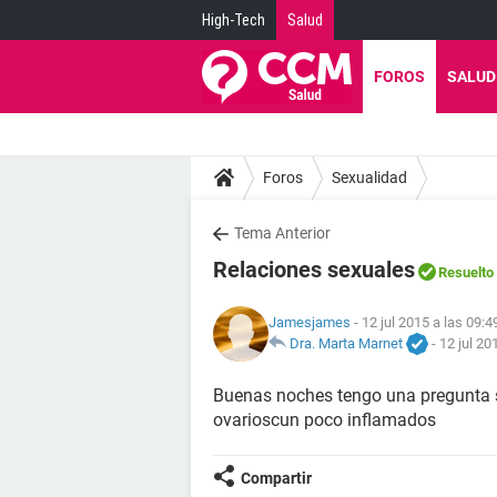
High-Tech
Salud
FOROS
SALUD
Foros
Sexualidad
Tema Anterior
Relaciones sexuales
Resuelto
Jamesjames
- 12 jul 2015 a las 09:4
Dra. Marta Marnet
-
12 jul 20
Buenas noches tengo una pregunta s
ovarioscun poco inflamados
Compartir