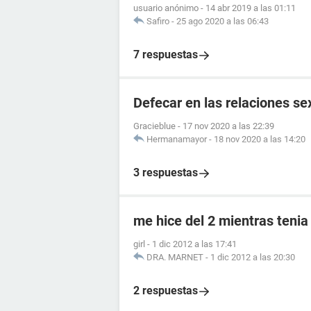
usuario anónimo
-
14 abr 2019 a las 01:11
Safiro
-
25 ago 2020 a las 06:43
7 respuestas
Defecar en las relaciones se
Gracieblue
-
17 nov 2020 a las 22:39
Hermanamayor
-
18 nov 2020 a las 14:20
3 respuestas
me hice del 2 mientras tenia
girl
-
1 dic 2012 a las 17:41
DRA. MARNET
-
1 dic 2012 a las 20:30
2 respuestas