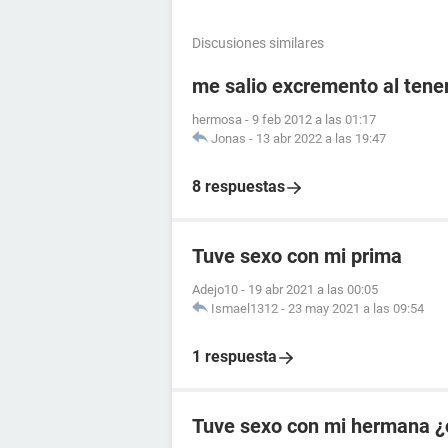
Discusiones similares
me salio excremento al tener
hermosa
-
9 feb 2012 a las 01:17
Jonas
-
13 abr 2022 a las 19:47
8 respuestas
Tuve sexo con mi prima
Adejo10
-
19 abr 2021 a las 00:05
Ismael1312
-
23 may 2021 a las 09:54
1 respuesta
Tuve sexo con mi hermana ¿