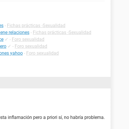
es
-
Fichas prácticas -Sexualidad
ene relaciones
-
Fichas prácticas -Sexualidad
ce
✓
-
Foro sexualidad
sero
✓
-
Foro sexualidad
iones yahoo
-
Foro sexualidad
ta inflamación pero a priori sí, no habría problema.