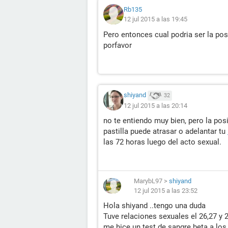
Rb135
12 jul 2015 a las 19:45
Pero entonces cual podria ser la posi
porfavor
shiyand
32
12 jul 2015 a las 20:14
no te entiendo muy bien, pero la posi
pastilla puede atrasar o adelantar tu
las 72 horas luego del acto sexual.
MarybL97
>
shiyand
12 jul 2015 a las 23:52
Hola shiyand ..tengo una duda
Tuve relaciones sexuales el 26,27 y 
me hice un test de sangre beta a los