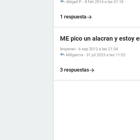
Abigail P.
-
8 feb 2014 a las 01:18
1 respuesta
ME pico un alacran y estoy
lesperan
-
6 sep 2012 a las 21:34
Miligarcia
-
31 jul 2023 a las 11:02
3 respuestas