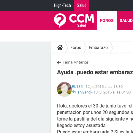
High-Tech
Salud
FOROS
SALUD
Foros
Embarazo
Tema Anterior
Ayuda .puedo estar embaraz
Rb135
- 12 jul 2015 a las 18:30
shiyand
-
13 jul 2015 a las 04:00
Hola, doctores el 30 de junio tuve r
penetracion por unos 20 segundos sin
tome la pastilla del dia siguiente y 
llegado estoy asustada
Puedo estar embarazada ? Si es la te