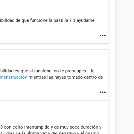
bilidad de que funcione la pastilla ? :( ayudame
bilidad es que si funcione. no te preocupes .. la
menstruacion
mientras las hayas tomado dentro de
28 con coito interrumpido y de muy poca duración y
 11 días de la última vez y dio negativo y el mismo