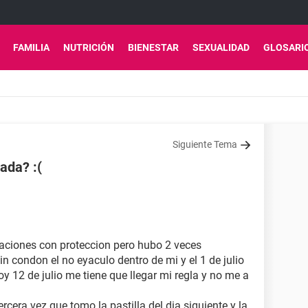
FAMILIA
NUTRICIÓN
BIENESTAR
SEXUALIDAD
GLOSARI
Siguiente Tema
ada? :(
elaciones con proteccion pero hubo 2 veces
 condon el no eyaculo dentro de mi y el 1 de julio
hoy 12 de julio me tiene que llegar mi regla y no me a
rcera vez que tomo la pastilla del dia siguiente y la