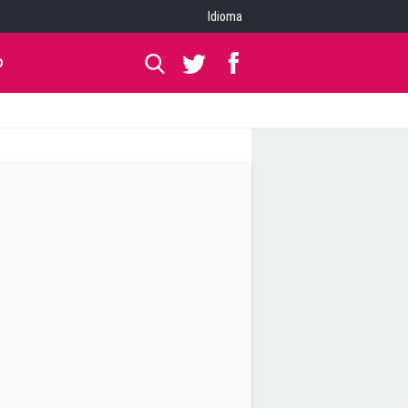
Idioma
O