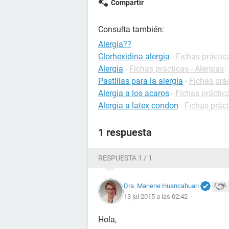
Compartir
Consulta también:
Alergia??
Clorhexidina alergia
-
Fichas práctic
Alergia
-
Fichas prácticas - Alergias
Pastillas para la alergia
-
Fichas prác
Alergia a los acaros
-
Fichas práctica
Alergia a latex condon
-
Fichas práct
1 respuesta
RESPUESTA 1 / 1
Dra. Marlene Huancahuari
13 jul 2015 a las 02:42
Hola,