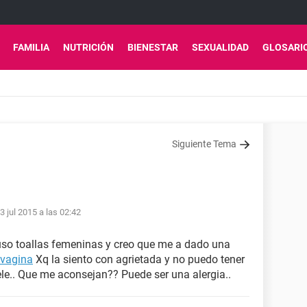
FAMILIA
NUTRICIÓN
BIENESTAR
SEXUALIDAD
GLOSARI
Siguiente Tema
3 jul 2015 a las 02:42
 uso toallas femeninas y creo que me a dado una
vagina
Xq la siento con agrietada y no puedo tener
le.. Que me aconsejan?? Puede ser una alergia..