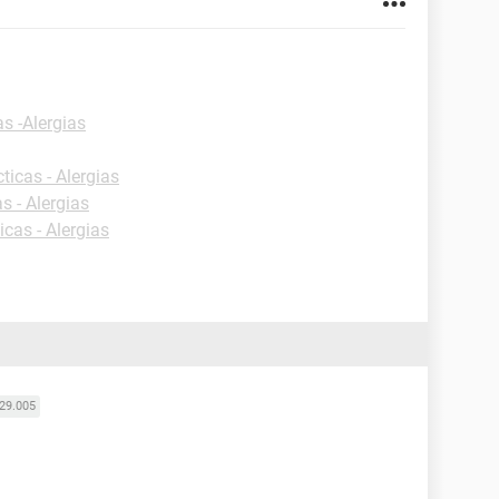
as -Alergias
ticas - Alergias
s - Alergias
icas - Alergias
29.005