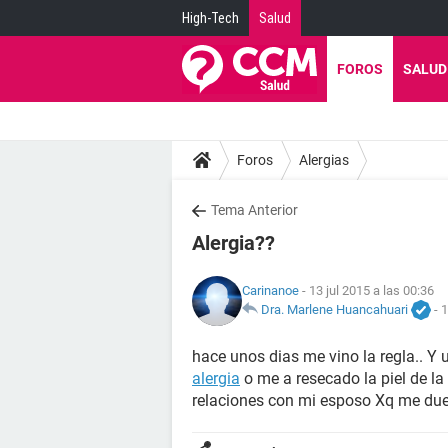
High-Tech
Salud
FOROS
SALUD
Foros
Alergias
Tema Anterior
Alergia??
Carinanoe
- 13 jul 2015 a las 00:36
Dra. Marlene Huancahuari
-
1
hace unos dias me vino la regla.. Y
alergia
o me a resecado la piel de la
relaciones con mi esposo Xq me due