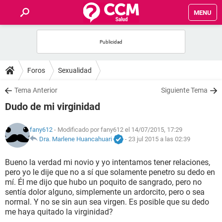
MENU
INICIO
FOROS
Foros
Sexualidad
SALUD
Tema Anterior
Siguiente Tema
Dudo de mi virginidad
FAMILIA
fany612
- Modificado por fany612 el 14/07/2015, 17:29
NUTRICIÓN
Dra. Marlene Huancahuari
-
23 jul 2015 a las 02:39
Bueno la verdad mi novio y yo intentamos tener relaciones,
BIENESTAR
pero yo le dije que no a sí que solamente penetro su dedo en
mí. Él me dijo que hubo un poquito de sangrado, pero no
SEXUALIDAD
sentía dolor alguno, simplemente un ardorcito, pero o sea
normal. Y no se sin aun sea virgen. Es posible que su dedo
me haya quitado la virginidad?
GLOSARIO