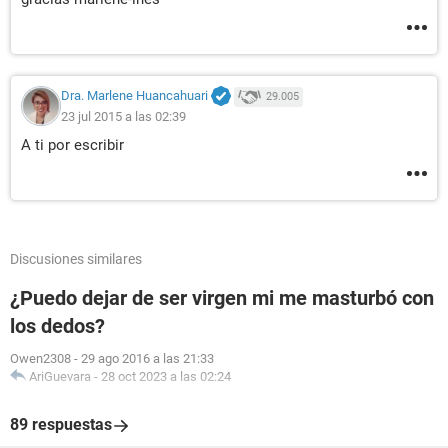
Dra. Marlene Huancahuari
29.005
23 jul 2015 a las 02:39
A ti por escribir
Discusiones similares
¿Puedo dejar de ser virgen mi me masturbó con
los dedos?
Owen2308
-
29 ago 2016 a las 21:33
AriGuevara
-
28 oct 2023 a las 02:24
89 respuestas