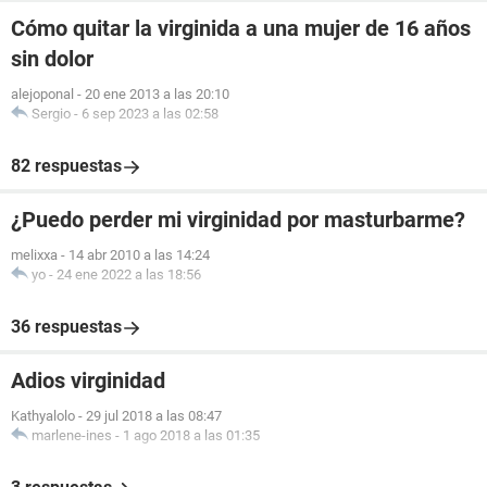
Cómo quitar la virginida a una mujer de 16 años
sin dolor
alejoponal
-
20 ene 2013 a las 20:10
Sergio
-
6 sep 2023 a las 02:58
82 respuestas
¿Puedo perder mi virginidad por masturbarme?
melixxa
-
14 abr 2010 a las 14:24
yo
-
24 ene 2022 a las 18:56
36 respuestas
Adios virginidad
Kathyalolo
-
29 jul 2018 a las 08:47
marlene-ines
-
1 ago 2018 a las 01:35