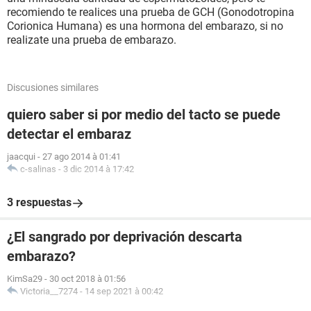
recomiendo te realices una prueba de GCH (Gonodotropina
Corionica Humana) es una hormona del embarazo, si no
realizate una prueba de embarazo.
Discusiones similares
quiero saber si por medio del tacto se puede
detectar el embaraz
jaacqui
-
27 ago 2014 à 01:41
c-salinas
-
3 dic 2014 à 17:42
3 respuestas
¿El sangrado por deprivación descarta
embarazo?
KimSa29
-
30 oct 2018 à 01:56
Victoria__7274
-
14 sep 2021 à 00:42