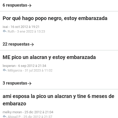
6 respuestas
Por qué hago popo negro, estoy embarazada
isai
-
16 oct 2012 à 19:21
Ruth
-
3 ene 2022 à 13:23
22 respuestas
ME pico un alacran y estoy embarazada
lesperan
-
6 sep 2012 à 21:34
Miligarcia
-
31 jul 2023 à 11:02
3 respuestas
ami esposa la pico un alacran y tine 6 meses de
embarazo
melky moran
-
25 dic 2012 à 21:04
Abigail P.
-
25 dic 2012 à 21:37