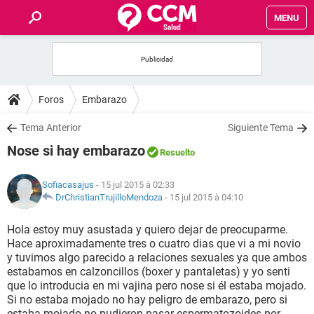
MENU
INICIO
FORUMS
Foros
Embarazo
SALUD
Tema Anterior
Siguiente Tema
Nose si hay embarazo
Resuelto
FAMILIA
Sofiacasajus
- 15 jul 2015 à 02:33
NUTRICIÓN
DrChristianTrujilloMendoza
-
15 jul 2015 à 04:10
Hola estoy muy asustada y quiero dejar de preocuparme.
BIENESTAR
Hace aproximadamente tres o cuatro dias que vi a mi novio
y tuvimos algo parecido a relaciones sexuales ya que ambos
SEXUALIDAD
estabamos en calzoncillos (boxer y pantaletas) y yo senti
que lo introducia en mi vajina pero nose si él estaba mojado.
Si no estaba mojado no hay peligro de embarazo, pero si
GLOSARIO
estaba mojado no pudieron pasar espermatozoides por