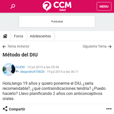
MENU
INICIO
FOROS
Foros
Adolescentes
SALUD
Tema Anterior
Siguiente Tema
Método del DIU
FAMILIA
Gcd30
- 19 jul 2015 a las 05:36
NUTRICIÓN
Alejandro970828
-
19 jul 2015 a las 06:11
Hola,tengo 19 años y quiero ponerme el DIU, ¿sería
BIENESTAR
recomendable?, ¿qué contraindicaciones tendría? ¿Puedo
hacerlo? Llevo planificando 2 años con anticonceptivos
SEXUALIDAD
orales.
Compartir
GLOSARIO