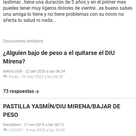
lastimar...tiene una duración de 5 años y en el primer mes
puedes tener muy ligeros dolores de vientre...es bueno sabes
una amiga lo tiene y no tiene problemas con su novio no
afecta tu salud ni nada...
Discusiones similares
¿Alguien bajo de peso a el quitarse el DIU
Mirena?
MAGILUOK
-
22 abr 2020 a las 08:34
Paula
-
25 may 2022 a las 06:28
73 respuestas
PASTILLA YASMÍN/DIU MIRENA/BAJAR DE
PESO
NanizBere
-
17 nov 2018 a las 00:12
LGDC97
-
9 mar 2023 a las 18:35