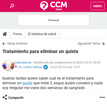
MENU
INICIO
FOROS
Foros
El sistema de salud
SALUD
Tema Anterior
Siguiente Tema
Tratamiento para eliminar un quiste
FAMILIA
yoalezitamar
- Modificado por yoalezitamar el 23/07/2015, 00:34
NUTRICIÓN
Dr. Carlos Salinas
-
23 jul 2015 a las 12:57
buenas tardes quiero saber cual es el tratamiento para
BIENESTAR
eliminar un
quiste
que mide 3, esque quiero consevir y nada
soy irregular me viene dos semanas de sangrado
SEXUALIDAD
Compartir
GLOSARIO