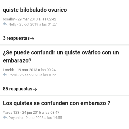
quiste bilobulado ovarico
rosalby
-
29 mar 2013 a las 02:42
Nelly
-
25 oct 2019 a las 01:27
3 respuestas
¿Se puede confundir un quiste ovárico con un
embarazo?
Lorebb
-
19 mar 2013 a las 00:24
Romi
-
25 sep 2023 a las 01:21
85 respuestas
Los quistes se confunden con embarazo ?
Yaresi123
-
24 jun 2016 a las 03:47
Deyanira
-
9 ene 2023 a las 14:55