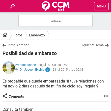
MENU
INICIO
FOROS
Foros
Embarazo
SALUD
Tema Anterior
Siguiente Tema
Posibilidad de embarazo
FAMILIA
Preocupacione
- 28 jul 2015 a las 05:28
NUTRICIÓN
Dr. Joseph Exebio
-
28 jul 2015 a las 05:33
Es probable que quede embarazada si tuve relaciones con
BIENESTAR
mi novio 2 días después de mi fin de ciclo soy iregular?
SEXUALIDAD
Compartir
GLOSARIO
Consulta también: