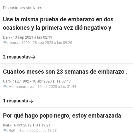
Discusiones similares
Use la misma prueba de embarazo en dos
ocasiones y la primera vez dió negativo y
Dan
-
13 sep 2021 a las 02:19
marsan1990
-
28 sep 2023 a las 09:26
2 respuestas
Cuantos meses son 23 semanas de embarazo .
Carolina271992
-
10 abr 2020 a las 00:43
Hermanamayor
-
10 abr 2020 a las 01:44
1 respuesta
Por qué hago popo negro, estoy embarazada
isai
-
16 oct 2012 a las 19:21
Ruth
-
3 ene 2022 a las 13:23