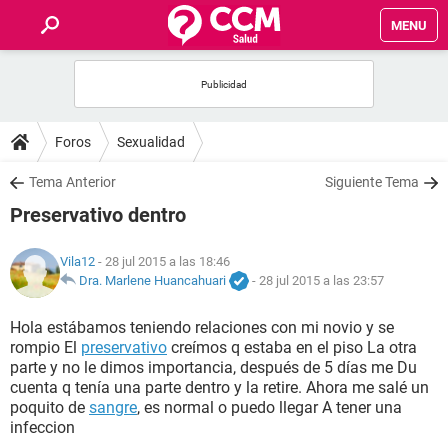
MENU
INICIO
FOROS
Foros
Sexualidad
SALUD
Tema Anterior
Siguiente Tema
Preservativo dentro
FAMILIA
Vila12
- 28 jul 2015 a las 18:46
NUTRICIÓN
Dra. Marlene Huancahuari
-
28 jul 2015 a las 23:57
Hola estábamos teniendo relaciones con mi novio y se
BIENESTAR
rompio El
preservativo
creímos q estaba en el piso La otra
parte y no le dimos importancia, después de 5 días me Du
SEXUALIDAD
cuenta q tenía una parte dentro y la retire. Ahora me salé un
poquito de
sangre
, es normal o puedo llegar A tener una
infeccion
GLOSARIO