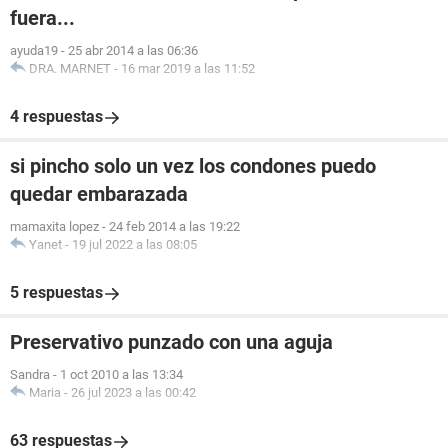
fuera...
ayuda19
-
25 abr 2014 a las 06:36
DRA. MARNET
-
16 mar 2019 a las 11:52
4 respuestas
si pincho solo un vez los condones puedo
quedar embarazada
mamaxita lopez
-
24 feb 2014 a las 19:22
Yanet
-
19 jul 2022 a las 08:05
5 respuestas
Preservativo punzado con una aguja
Sandra
-
1 oct 2010 a las 13:34
Maria
-
26 jul 2023 a las 00:42
63 respuestas