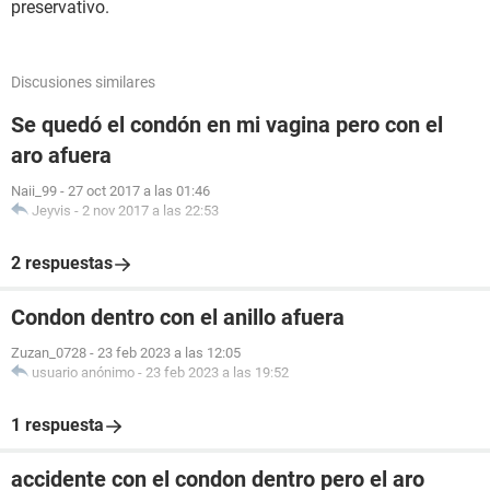
preservativo.
Discusiones similares
Se quedó el condón en mi vagina pero con el
aro afuera
Naii_99
-
27 oct 2017 a las 01:46
Jeyvis
-
2 nov 2017 a las 22:53
2 respuestas
Condon dentro con el anillo afuera
Zuzan_0728
-
23 feb 2023 a las 12:05
usuario anónimo
-
23 feb 2023 a las 19:52
1 respuesta
accidente con el condon dentro pero el aro