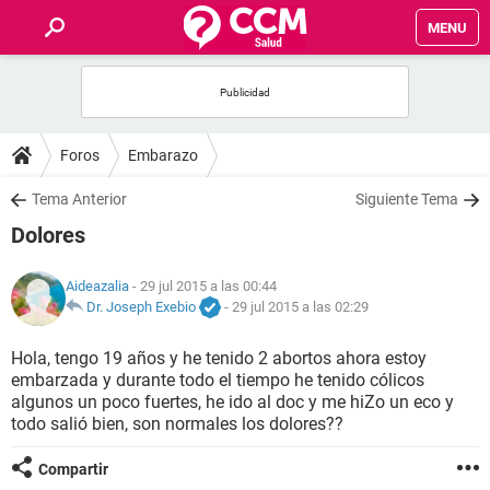
MENU
INICIO
FOROS
Foros
Embarazo
SALUD
Tema Anterior
Siguiente Tema
Dolores
FAMILIA
Aideazalia
- 29 jul 2015 a las 00:44
NUTRICIÓN
Dr. Joseph Exebio
-
29 jul 2015 a las 02:29
Hola, tengo 19 años y he tenido 2 abortos ahora estoy
BIENESTAR
embarzada y durante todo el tiempo he tenido cólicos
algunos un poco fuertes, he ido al doc y me hiZo un eco y
SEXUALIDAD
todo salió bien, son normales los dolores??
Compartir
GLOSARIO