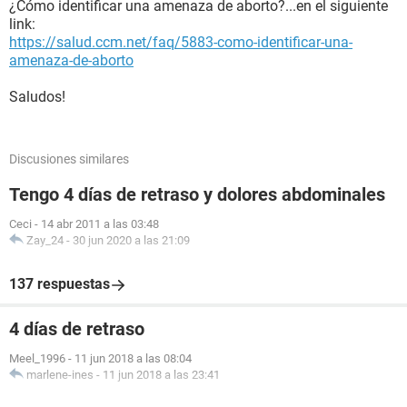
¿Cómo identificar una amenaza de aborto?...en el siguiente
link:
https://salud.ccm.net/faq/5883-como-identificar-una-
amenaza-de-aborto
Saludos!
Discusiones similares
Tengo 4 días de retraso y dolores abdominales
Ceci
-
14 abr 2011 a las 03:48
Zay_24
-
30 jun 2020 a las 21:09
137 respuestas
4 días de retraso
Meel_1996
-
11 jun 2018 a las 08:04
marlene-ines
-
11 jun 2018 a las 23:41