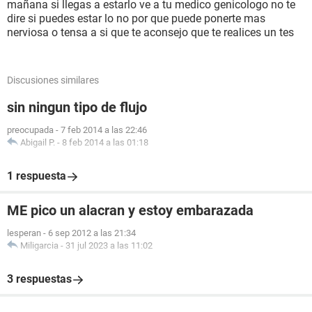
mañana si llegas a estarlo ve a tu medico genicologo no te
dire si puedes estar lo no por que puede ponerte mas
nerviosa o tensa a si que te aconsejo que te realices un tes
Discusiones similares
sin ningun tipo de flujo
preocupada
-
7 feb 2014 a las 22:46
Abigail P.
-
8 feb 2014 a las 01:18
1 respuesta
ME pico un alacran y estoy embarazada
lesperan
-
6 sep 2012 a las 21:34
Miligarcia
-
31 jul 2023 a las 11:02
3 respuestas