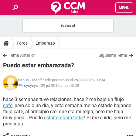
MENU
INICIO
FOROS
Foros
Embarazo
SALUD
Tema Anterior
Siguiente Tema
Puedo estar embarazada?
FAMILIA
nenus
- Modificado por nenus el 29/07/2015, 03:04
NUTRICIÓN
sysysys
-
29 jul 2015 a las 03:28
hace 3 semanas tuve relaciones, hace 2 me bajo un flujo
BIENESTAR
café
, pero solo un dia, y esta semana me ha estado bajando
flujo café, al principio creí que era mi regla, pero me baja
SEXUALIDAD
muy poco... Puedo
estar embarazada
? Sí me cuide, pero me
preocupa
GLOSARIO