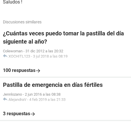
Saludos !
Discusiones similares
¿Cuántas veces puedo tomar la pastilla del día
siguiente al año?
Colewoman
-
31 dic 2012 a las 20:32
XOCHITL123
-
3 jul 2018 a las 08:19
100 respuestas
Pastilla de emergencia en días fértiles
Jennlozano
-
2 jun 2016 a las 08:38
AlejandraV
-
4 feb 2019 a las 21:33
3 respuestas