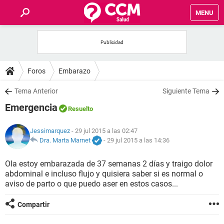
MENU
INICIO
FOROS
Foros
Embarazo
SALUD
Tema Anterior
Siguiente Tema
Emergencia
Resuelto
FAMILIA
Jessimarquez
- 29 jul 2015 a las 02:47
NUTRICIÓN
Dra. Marta Marnet
-
29 jul 2015 a las 14:36
Ola estoy embarazada de 37 semanas 2 días y traigo dolor
BIENESTAR
abdominal e incluso flujo y quisiera saber si es normal o
aviso de parto o que puedo aser en estos casos...
SEXUALIDAD
Compartir
GLOSARIO