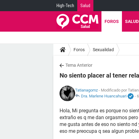
High-Tech
Salud
FOROS
SALUD
Foros
Sexualidad
Tema Anterior
No siento placer al tener rel
Tatianagomz
- Modificado por Tatia
Dra. Marlene Huancahuari
-
6
Hola, Mi pregunta es porque no sien
extraño es q me dan orgasmos pero
me gusta antes de eso no siento nd
eso me preocupa q sea algun probl