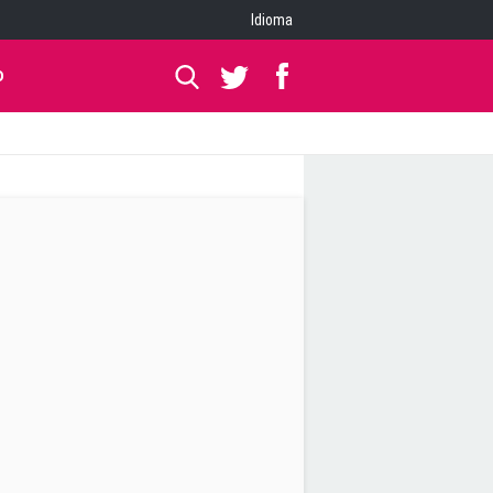
Idioma
O