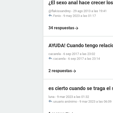
¿El sexo anal hace crecer lo
@flakissandrey
-
29 ago 2013 a las 19:41
Fenix
-
9 may 2023 a las 01:17
34 respuestas
AYUDA! Cuando tengo relaci
cacarela
-
6 sep 2017 a las 23:02
cacarela
-
6 sep 2017 a las 23:14
2 respuestas
es cierto cuando se traga el
luna
-
9 mar 2023 a las 01:32
usuario anónimo
-
9 mar 2023 a las 06:09