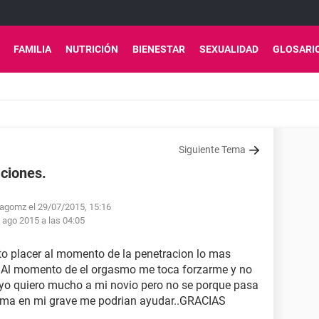
FAMILIA
NUTRICIÓN
BIENESTAR
SEXUALIDAD
GLOSARI
Siguiente Tema
aciones.
nagomz el 29/07/2015, 15:16
 ago 2015 a las 04:05
to placer al momento de la penetracion lo mas
 Al momento de el orgasmo me toca forzarme y no
 yo quiero mucho a mi novio pero no se porque pasa
ema en mi grave me podrian ayudar..GRACIAS