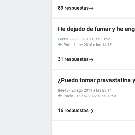
89 respuestas
He dejado de fumar y he en
Leonel
-
28 jul 2010 a las 13:52
Patt
-
1 ene 2018 a las 14:15
31 respuestas
¿Puedo tomar pravastatina y
fide48
-
25 ago 2011 a las 23:14
Paola
-
16 nov 2022 a las 01:53
16 respuestas