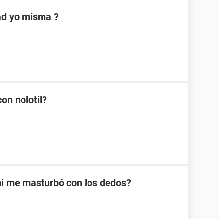
dad yo misma ?
on nolotil?
mi me masturbó con los dedos?