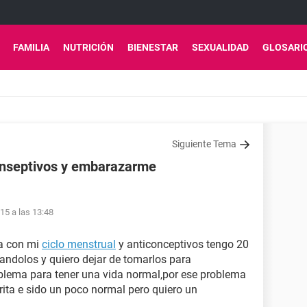
FAMILIA
NUTRICIÓN
BIENESTAR
SEXUALIDAD
GLOSARI
Siguiente Tema
conseptivos y embarazarme
15 a las 13:48
ma con mi
ciclo menstrual
y anticonceptivos tengo 20
andolos y quiero dejar de tomarlos para
blema para tener una vida normal,por ese problema
rita e sido un poco normal pero quiero un