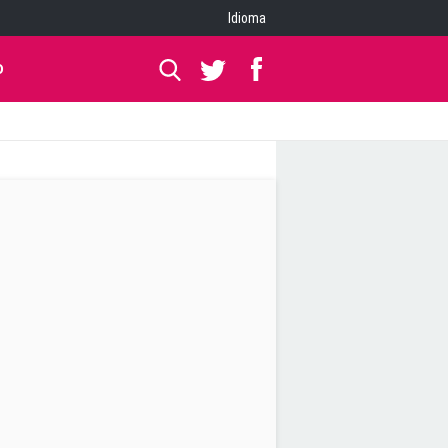
Idioma
O