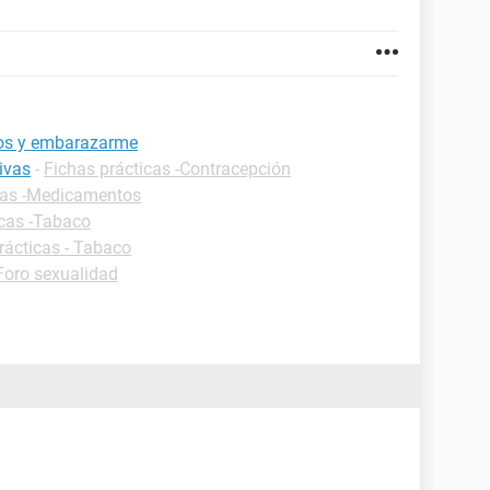
vos y embarazarme
ivas
-
Fichas prácticas -Contracepción
cas -Medicamentos
icas -Tabaco
rácticas - Tabaco
Foro sexualidad