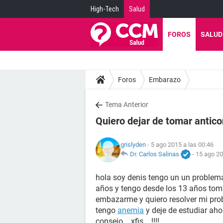
High-Tech
Salud
FOROS
SALUD
Foros
Embarazo
Tema Anterior
Quiero dejar de tomar anti
grislyden
- 5 ago 2015 a las 00:46
Dr. Carlos Salinas
-
15 ago 20
hola soy denis tengo un un proble
años y tengo desde los 13 años tom
embazarme y quiero resolver mi pro
tengo
anemia
y deje de estudiar aho
consejo....xfis....!!!!