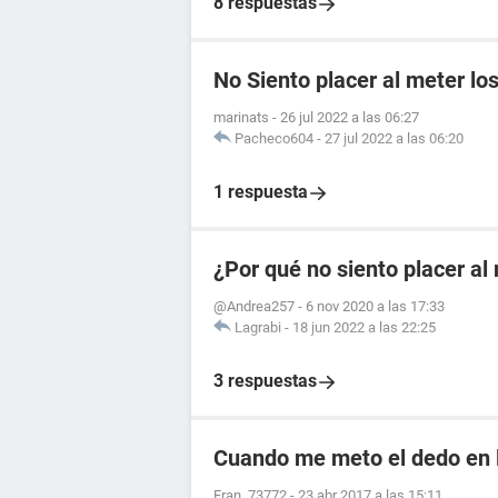
8 respuestas
No Siento placer al meter lo
marinats
-
26 jul 2022 a las 06:27
Pacheco604
-
27 jul 2022 a las 06:20
1 respuesta
¿Por qué no siento placer a
@Andrea257
-
6 nov 2020 a las 17:33
Lagrabi
-
18 jun 2022 a las 22:25
3 respuestas
Cuando me meto el dedo en l
Fran_73772
-
23 abr 2017 a las 15:11