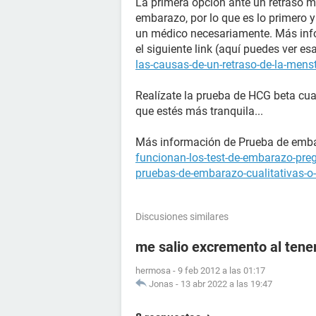
La primera opción ante un retraso m
embarazo, por lo que es lo primero 
un médico necesariamente. Más info
el siguiente link (aquí puedes ver e
las-causas-de-un-retraso-de-la-mens
Realízate la prueba de HCG beta cua
que estés más tranquila...
Más información de Prueba de emb
funcionan-los-test-de-embarazo-pre
pruebas-de-embarazo-cualitativas-o-
Discusiones similares
me salio excremento al tener
hermosa
-
9 feb 2012 a las 01:17
Jonas
-
13 abr 2022 a las 19:47