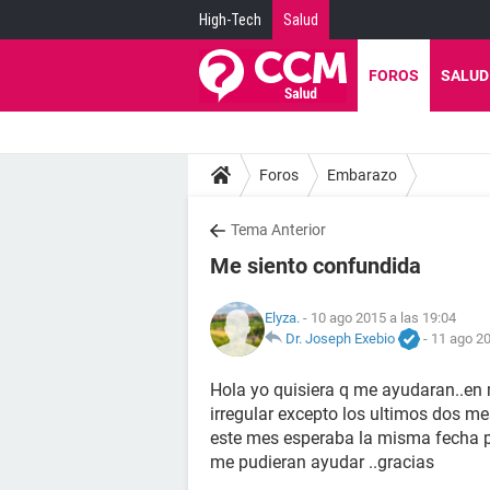
High-Tech
Salud
FOROS
SALUD
Foros
Embarazo
Tema Anterior
Me siento confundida
Elyza.
- 10 ago 2015 a las 19:04
Dr. Joseph Exebio
-
11 ago 20
Hola yo quisiera q me ayudaran..en 
irregular excepto los ultimos dos mes
este mes esperaba la misma fecha pe
me pudieran ayudar ..gracias