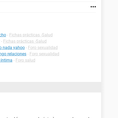
echo
-
Fichas prácticas -Salud
-
Fichas prácticas -Salud
to nada yahoo
-
Foro sexualidad
ngo relaciones
-
Foro sexualidad
 íntima
-
Foro salud