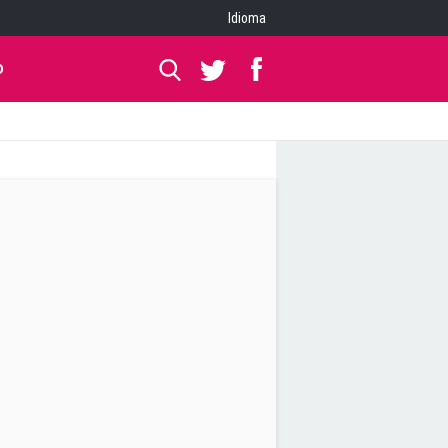
Idioma
O