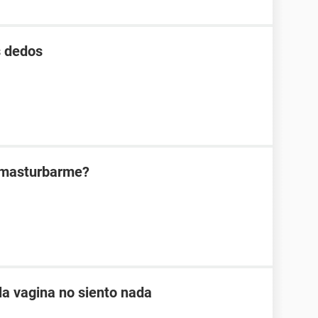
s dedos
l masturbarme?
a vagina no siento nada