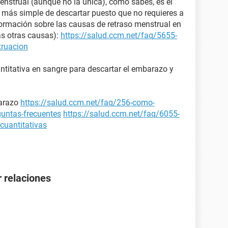
enstrual (aunque no la única), como sabes, es el
y más simple de descartar puesto que no requieres a
rmación sobre las causas de retraso menstrual en
sas otras causas):
https://salud.ccm.net/faq/5655-
truacion
ntitativa en sangre para descartar el embarazo y
arazo
https://salud.ccm.net/faq/256-como-
guntas-frecuentes
https://salud.ccm.net/faq/6055-
cuantitativas
 relaciones