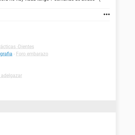
ácticas -Dientes
grafia
-
Foro embarazo
 adelgazar