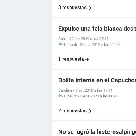
3 respuestas
Expulse una tela blanca des
Cam
-
30 abr 2019 a las 05:13
Dr.Josh
-
30 abr 2019 a las 06:03
1 respuesta
Bolita interna en el Capuchon
Carolina
-
6 oct 2018 a las 17:11
PipeTor
-
1 ene 2020 a las 06:43
2 respuestas
No se logró la histerosalping