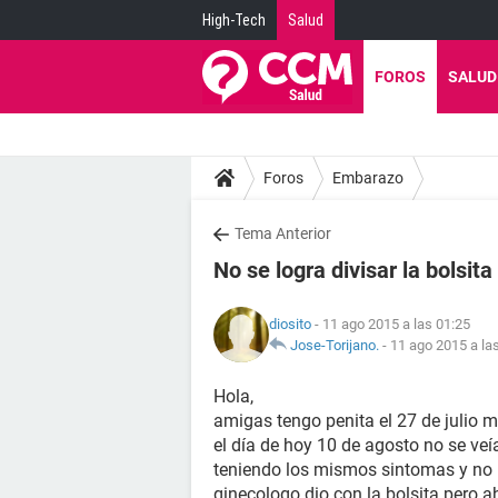
High-Tech
Salud
FOROS
SALUD
Foros
Embarazo
Tema Anterior
No se logra divisar la bolsita
diosito
- 11 ago 2015 a las 01:25
Jose-Torijano.
-
11 ago 2015 a la
Hola,
amigas tengo penita el 27 de julio 
el día de hoy 10 de agosto no se ve
teniendo los mismos sintomas y no h
ginecologo dio con la bolsita pero 