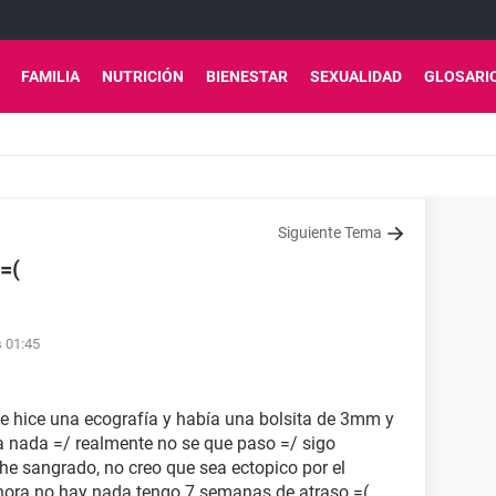
FAMILIA
NUTRICIÓN
BIENESTAR
SEXUALIDAD
GLOSARI
Siguiente Tema
 =(
s 01:45
me hice una ecografía y había una bolsita de 3mm y
ía nada =/ realmente no se que paso =/ sigo
e sangrado, no creo que sea ectopico por el
ahora no hay nada tengo 7 semanas de atraso =(