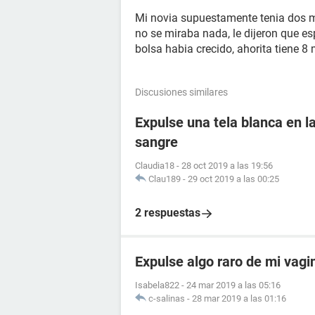
Mi novia supuestamente tenia dos 
no se miraba nada, le dijeron que es
bolsa habia crecido, ahorita tiene 
Discusiones similares
Expulse una tela blanca en l
sangre
Claudia18
-
28 oct 2019 a las 19:56
Clau189
-
29 oct 2019 a las 00:25
2 respuestas
Expulse algo raro de mi vagi
Isabela822
-
24 mar 2019 a las 05:16
c-salinas
-
28 mar 2019 a las 01:16