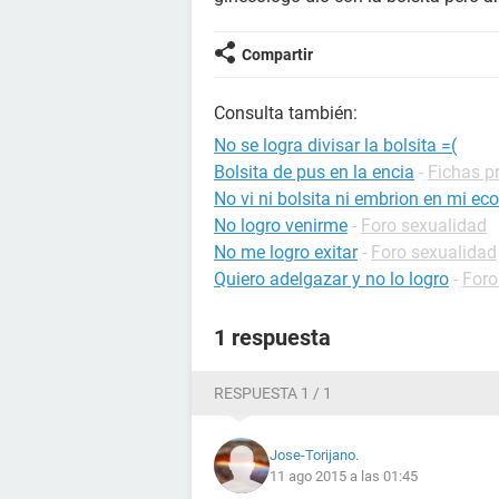
Compartir
Consulta también:
No se logra divisar la bolsita =(
Bolsita de pus en la encia
-
Fichas pr
No vi ni bolsita ni embrion en mi eco
No logro venirme
-
Foro sexualidad
No me logro exitar
-
Foro sexualidad
Quiero adelgazar y no lo logro
-
Foro
1 respuesta
RESPUESTA 1 / 1
Jose-Torijano.
11 ago 2015 a las 01:45