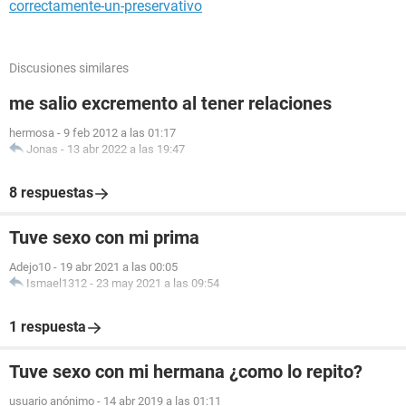
correctamente-un-preservativo
Discusiones similares
me salio excremento al tener relaciones
hermosa
-
9 feb 2012 a las 01:17
Jonas
-
13 abr 2022 a las 19:47
8 respuestas
Tuve sexo con mi prima
Adejo10
-
19 abr 2021 a las 00:05
Ismael1312
-
23 may 2021 a las 09:54
1 respuesta
Tuve sexo con mi hermana ¿como lo repito?
usuario anónimo
-
14 abr 2019 a las 01:11