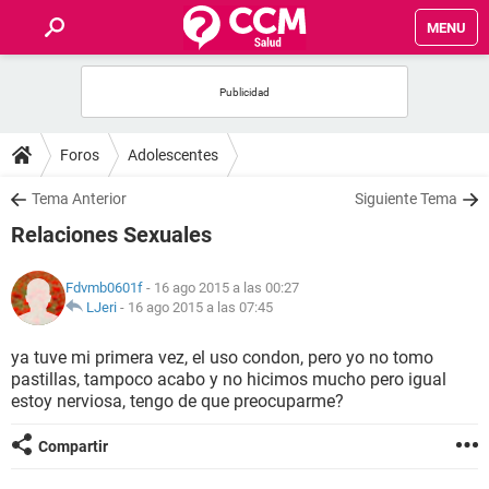
MENU
INICIO
FOROS
Foros
Adolescentes
SALUD
Tema Anterior
Siguiente Tema
Relaciones Sexuales
FAMILIA
Fdvmb0601f
- 16 ago 2015 a las 00:27
NUTRICIÓN
LJeri
-
16 ago 2015 a las 07:45
ya tuve mi primera vez, el uso condon, pero yo no tomo
BIENESTAR
pastillas, tampoco acabo y no hicimos mucho pero igual
estoy nerviosa, tengo de que preocuparme?
SEXUALIDAD
Compartir
GLOSARIO