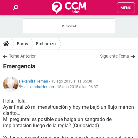
MENU
INICIO
FOROS
Foros
Embarazo
SALUD
Tema Anterior
Siguiente Tema
Emergencia
FAMILIA
alexandraHernan
- 18 ago 2015 a las 05:38
NUTRICIÓN
alexandraHernan
-
18 ago 2015 a las 06:37
Hola, Hola,
BIENESTAR
Ayer finalizó mi menstruación y hoy me bajó un flujo marron
clarito...
SEXUALIDAD
Mi pregunta: es posible que haiga un sangrado de
implantación luego de la regla? (Curiosidad)
GLOSARIO
Yo tengo presente que puede ser una descarga vaginal, pero