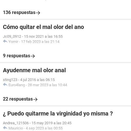
136 respuestas
Cómo quitar el mal olor del ano
Jc09_0912
-
15 nov 2021 a las 16:55
Yomir
-
17 feb 2023 a las 21:14
9 respuestas
Ayudenme mal olor anal
sting123
-
4 jul 2016 a las 06:15
Euro4lang
-
28 mar 2023 a las 10:44
22 respuestas
¿ Puedo quitarme la virginidad yo misma ?
Andrea_121506
-
15 may 2019 a las 20:45
Mauricio
-
4 sep 2023 a las 00:55