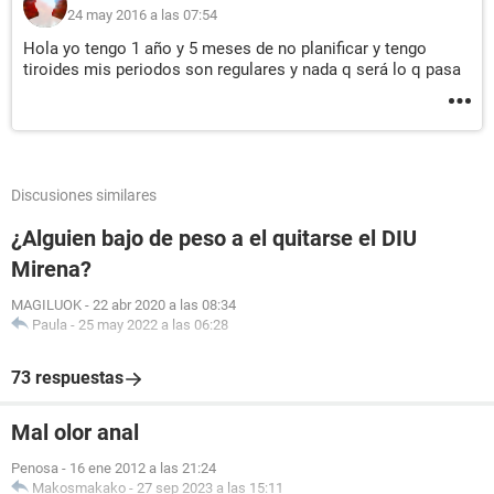
24 may 2016 a las 07:54
Hola yo tengo 1 año y 5 meses de no planificar y tengo
tiroides mis periodos son regulares y nada q será lo q pasa
Discusiones similares
¿Alguien bajo de peso a el quitarse el DIU
Mirena?
MAGILUOK
-
22 abr 2020 a las 08:34
Paula
-
25 may 2022 a las 06:28
73 respuestas
Mal olor anal
Penosa
-
16 ene 2012 a las 21:24
Makosmakako
-
27 sep 2023 a las 15:11