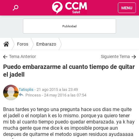
MENU
INICIO
FOROS
Foros
Embarazo
SALUD
Tema Anterior
Siguiente Tema
Puedo embarazarme al cuanto tiempo de quitar
FAMILIA
el jadell
NUTRICIÓN
Tatisplis
- 21 ago 2015 a las 23:49
Princess -
24 may 2016 a las 07:54
BIENESTAR
Bnas tardes yo tengo una pregunta hace uos dias me quite
el jadell o el norplan k es lo mismo. porque ya quiero tener
SEXUALIDAD
mi bb al cuanto tiempo puedo quedar embarazada. ya k hay
mucha gente que me dice k es imposible porque aun
despues de quitarme el metodo siguen residuos ayudaaaaa
GLOSARIO