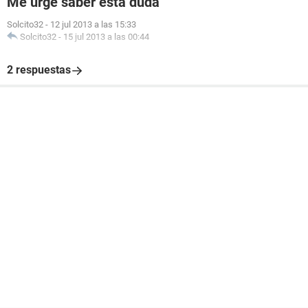
Me urge saber esta duda
Solcito32
-
12 jul 2013 a las 15:33
Solcito32
-
15 jul 2013 a las 00:44
2 respuestas