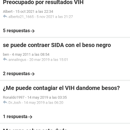
Preocupado por resultados VIH
Albert
-
15 oct 2021 a las 22:34
alberto21_1665
-
5 nov 2021 a las 21:27
5 respuestas
se puede contraer SIDA con el beso negro
ben
-
4 may 2011 a las 08:54
annalingus
-
20 mar 2019 a las 15:01
2 respuestas
¿Me puede contagiar el VIH dandome besos?
Ronaldo1997
-
14 may 2019 a las 03:35
Dr.Josh
-
14 may 2019 a las 06:20
1 respuesta