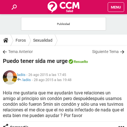
MENU
INICIO
FOROS
Foros
Sexualidad
SALUD
Tema Anterior
Siguiente Tema
Puedo tener sida me urge
Resuelto
FAMILIA
ladiis
- 26 ago 2015 a las 17:45
NUTRICIÓN
ladiis
-
28 ago 2015 a las 19:48
Hola me gustaria que me ayudarán tuve relaciones un
BIENESTAR
amigo al principio sin condón pero despuédespués usamos
condón sólo fueron 5min sin condón y sólo una ves tuvimos
SEXUALIDAD
relaciones el me dice que el no esta infectado de nada que el
esta bien me pueden ayudar ? Por favor
GLOSARIO