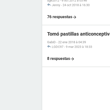
uge2012
-
6 oct 2012 à 03:46
Jenny
-
24 oct 2018 à 16:30
76 respuestas
Tomó pastillas anticoncept
GabiD
-
22 ene 2018 à 04:39
LGDC97
-
9 mar 2023 à 18:33
8 respuestas