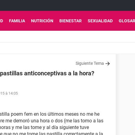
UD
FAMILIA
NUTRICIÓN
BIENESTAR
SEXUALIDAD
GLOSAR
Siguiente Tema
pastillas anticonceptivas a la hora?
15 à 14:05
tilla poem fem en los últimos meses no me he
pre me demoró una hora o dos (me las tomo a las
horas y me las tome y al día siguiente tuve
uye que no me tome las pastilla correctamente a la