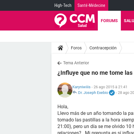
High-Tech
Santé-Médecine
FORUMS
SAL
Foros
Contracepción
Tema Anterior
¿Influye que no me tome las 
Karyniwiiis
- 26 ago 2015 à 21:41
Dr. Joseph Exebio
-
28 ago 20
Hola,
Llevo más de un año tomando la pas
tomado las pastillas a la hora siem
21:00), pero un día se me olvido 10 
relaciones?...Mi pregunta es sí infl