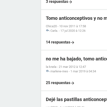
3 respuestas
Tomo anticonceptivos y no me
Chica20
-
10 nov 2011 à 17:58
Carla.
-
17 jul 2020 à 12:26
14 respuestas
no me ha bajado, tomo antic
la knela
-
21 mar 2012 à 12:47
marlene-ines
-
1 mar 2019 à 04:34
25 respuestas
Dejé las pastillas anticonce