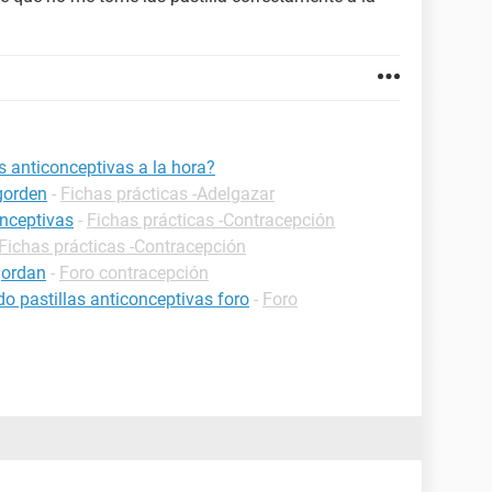
s anticonceptivas a la hora?
gorden
-
Fichas prácticas -Adelgazar
onceptivas
-
Fichas prácticas -Contracepción
Fichas prácticas -Contracepción
gordan
-
Foro contracepción
pastillas anticonceptivas foro
-
Foro