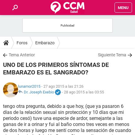
MENU
INICIO
FOROS
Foros
Embarazo
SALUD
Tema Anterior
Siguiente Tema
UNO DE LOS PRIMEROS SÍNTOMAS DE
FAMILIA
EMBARAZO ES EL SANGRADO?
NUTRICIÓN
lunamor2015
- 27 ago 2015 a las 21:26
Dr. Joseph Exebio
-
28 ago 2015 a las 03:55
BIENESTAR
tengo otra pregunta, debido a que hoy, (que ya pasaron 6
días de la relación sexual sin protección y 10 días que mi
SEXUALIDAD
periodo cesó) tuve una especie de ardor, semejante a las
ganas de ir a orinar y fui al baño como tres veces en menos
de dos horas y luego me sentí como la sensación de cuando
GLOSARIO