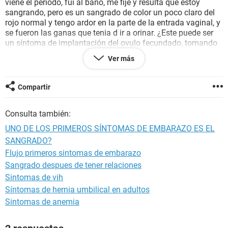
viene el periodo, fui al baño, me fije y resulta que estoy
sangrando, pero es un sangrado de color un poco claro del
rojo normal y tengo ardor en la parte de la entrada vaginal, y
se fueron las ganas que tenia d ir a orinar. ¿Este puede ser
un síntoma de implantación del ovulo fecundado, tomando
en cuenta que solo pasaron 6 días después de la relación
Ver más
sexual sin protección y 10 días que ceso mi periodo?,
gracias, espero una respuesta.
Compartir
Consulta también:
UNO DE LOS PRIMEROS SÍNTOMAS DE EMBARAZO ES EL
SANGRADO?
Flujo primeros sintomas de embarazo
Sangrado despues de tener relaciones
Sintomas de vih
Síntomas de hernia umbilical en adultos
Sintomas de anemia