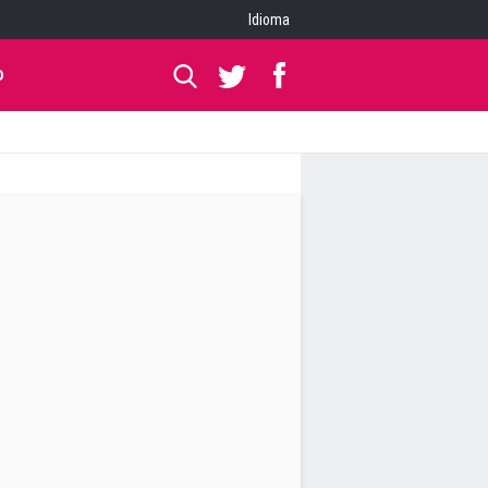
Idioma
O