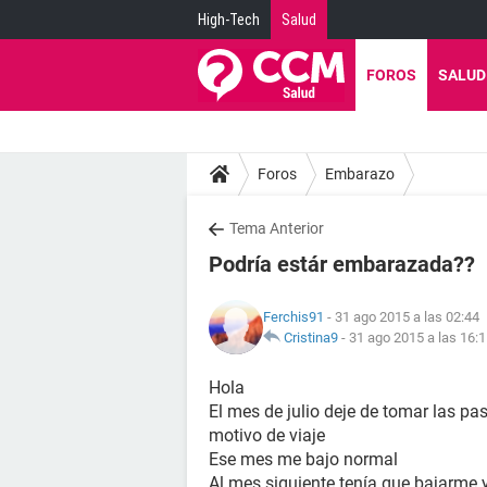
High-Tech
Salud
FOROS
SALUD
Foros
Embarazo
Tema Anterior
Podría estár embarazada??
Ferchis91
- 31 ago 2015 a las 02:44
Cristina9
-
31 ago 2015 a las 16:
Hola
El mes de julio deje de tomar las pa
motivo de viaje
Ese mes me bajo normal
Al mes siguiente tenía que bajarme 