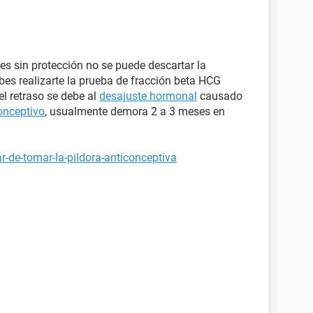
les sin protección no se puede descartar la
debes realizarte la prueba de fracción beta HCG
 el retraso se debe al
desajuste hormonal
causado
onceptivo
, usualmente demora 2 a 3 meses en
r-de-tomar-la-pildora-anticonceptiva