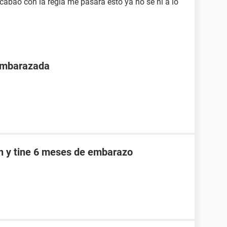
cabao con la regla me pasara esto ya no se ni a lo
 embarazada
an y tine 6 meses de embarazo