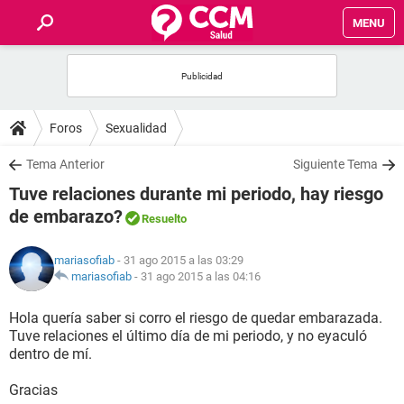
MENU
INICIO
FOROS
Foros
Sexualidad
SALUD
Tema Anterior
Siguiente Tema
Tuve relaciones durante mi periodo, hay riesgo
FAMILIA
de embarazo?
Resuelto
NUTRICIÓN
mariasofiab
- 31 ago 2015 a las 03:29
mariasofiab
-
31 ago 2015 a las 04:16
BIENESTAR
Hola quería saber si corro el riesgo de quedar embarazada.
Tuve relaciones el último día de mi periodo, y no eyaculó
SEXUALIDAD
dentro de mí.
Gracias
GLOSARIO