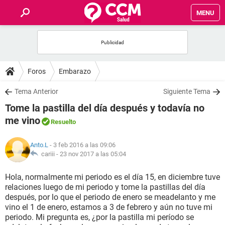
MENU
INICIO
FOROS
Foros
Embarazo
SALUD
Tema Anterior
Siguiente Tema
Tome la pastilla del día después y todavía no
FAMILIA
me vino
Resuelto
NUTRICIÓN
Anto.L
- 3 feb 2016 a las 09:06
cariii -
23 nov 2017 a las 05:04
BIENESTAR
Hola, normalmente mi periodo es el día 15, en diciembre tuve
relaciones luego de mi periodo y tome la pastillas del día
SEXUALIDAD
después, por lo que el periodo de enero se meadelanto y me
vino el 1 de enero, estamos a 3 de febrero y aún no tuve mi
periodo. Mi pregunta es, ¿por la pastilla mi período se
GLOSARIO