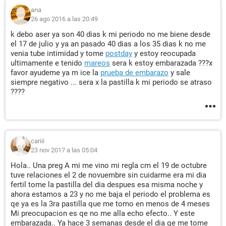
ana
26 ago 2016 a las 20:49
k debo aser ya son 40 dias k mi periodo no me biene desde
el 17 de julio y ya an pasado 40 dias a los 35 dias k no me
venia tube intimidad y tome
postday
y estoy reocupada
ultimamente e tenido
mareos
sera k estoy embarazada ???x
favor ayudeme ya m ice la
prueba de embarazo
y sale
siempre negativo ... sera x la pastilla k mi periodo se atraso
????
cariii
23 nov 2017 a las 05:04
Hola.. Una preg A mi me vino mi regla cm el 19 de octubre
tuve relaciones el 2 de novuembre sin cuidarme era mi dia
fertil tome la pastilla del dia despues esa misma noche y
ahora estamos a 23 y no me baja el periodo el problema es
qe ya es la 3ra pastilla que me tomo en menos de 4 meses
Mi preocupacion es qe no me alla echo efecto.. Y este
embarazada.. Ya hace 3 semanas desde el dia qe me tome