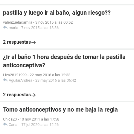
pastilla y luego ir al baño, algun riesgo??
valenzuelacamila
-
3 nov 2015 a las 00:52
maria
-
7 nov 2015 a las 18:36
2 respuestas
¿Ir al baño 1 hora después de tomar la pastilla
anticonceptiva?
Liza28121999
-
22 may 2016 a las 12:33
AguilarAndrea
-
23 may 2016 a las 06:42
2 respuestas
Tomo anticonceptivos y no me baja la regla
Chica20
-
10 nov 2011 a las 17:58
Carla.
-
17 jul 2020 a las 12:26