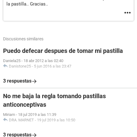
la pastilla.. Gracias..
Discusiones similares
Puedo defecar despues de tomar mi pastilla
Daniela25
-
18 abr 2012 a las 02:40
Danistone25
-
5 jun 2016 a las 23:47
3 respuestas
No me baja la regla tomando pastillas
anticonceptivas
Miriam
-
18 jul 2019 a las 11:39
DRA. MARNET
-
19 jul 2019 a las 10:50
3 respuestas