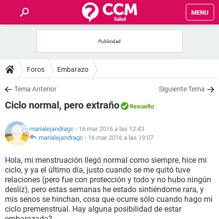
MENU
INICIO
FOROS
Foros
Embarazo
SALUD
Tema Anterior
Siguiente Tema
Ciclo normal, pero extraño
Resuelto
FAMILIA
marialejandragc
- 16 mar 2016 a las 12:43
NUTRICIÓN
marialejandragc
-
16 mar 2016 a las 19:07
Hola, mi menstruación llegó normal como siempre, hice mi
BIENESTAR
ciclo, y ya el último día, justo cuando se me quitó tuve
relaciones (pero fue con protección y todo y no hubo ningún
SEXUALIDAD
desliz), pero estas semanas he estado sintiéndome rara, y
mis senos se hinchan, cosa que ocurre sólo cuando hago mi
ciclo premenstrual. Hay alguna posibilidad de estar
GLOSARIO
embarazada?