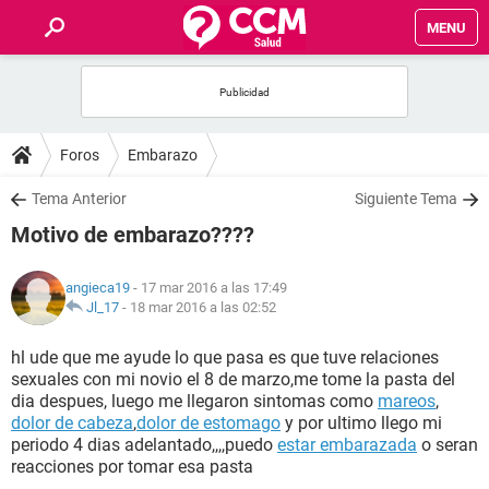
MENU
INICIO
FOROS
Foros
Embarazo
SALUD
Tema Anterior
Siguiente Tema
Motivo de embarazo????
FAMILIA
angieca19
- 17 mar 2016 a las 17:49
NUTRICIÓN
Jl_17
-
18 mar 2016 a las 02:52
hl ude que me ayude lo que pasa es que tuve relaciones
BIENESTAR
sexuales con mi novio el 8 de marzo,me tome la pasta del
dia despues, luego me llegaron sintomas como
mareos
,
SEXUALIDAD
dolor de cabeza
,
dolor de estomago
y por ultimo llego mi
periodo 4 dias adelantado,,,,puedo
estar embarazada
o seran
reacciones por tomar esa pasta
GLOSARIO