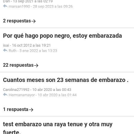
Dan
-
13 sep 2021 a las 02:19
marsan1990
-
28 sep 2023 a las 09:26
2 respuestas
Por qué hago popo negro, estoy embarazada
isai
-
16 oct 2012 a las 19:21
Ruth
-
3 ene 2022 a las 13:23
22 respuestas
Cuantos meses son 23 semanas de embarazo .
Carolina271992
-
10 abr 2020 a las 00:43
Hermanamayor
-
10 abr 2020 a las 01:44
1 respuesta
test embarazo una raya tenue y otra muy
fuerte.