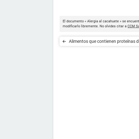
El documento « Alergia al cacahuete » se encuent
modificarlo libremente. No olvides citar a
CCM Sa
Alimentos que contienen proteínas d
leche de vaca