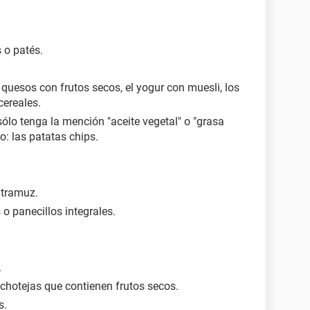
 o patés.
quesos con frutos secos, el yogur con muesli, los
cereales.
ólo tenga la mención "aceite vegetal" o "grasa
lo: las patatas chips.
ltramuz.
o panecillos integrales.
.
ochotejas que contienen frutos secos.
s.