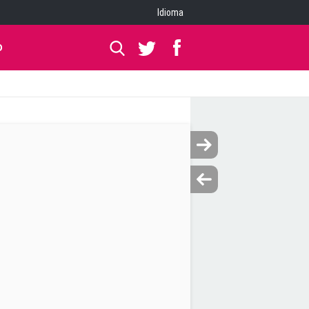
Idioma
O