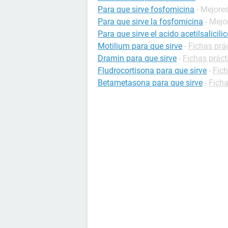
Para que sirve fosfomicina
- Mejore
Para que sirve la fosfomicina
- Mejo
Para que sirve el acido acetilsalicili
Motilium para que sirve
-
Fichas prá
Dramin para que sirve
-
Fichas prác
Fludrocortisona para que sirve
-
Fic
Betametasona para que sirve
-
Fich