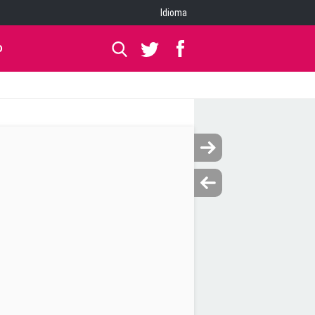
Idioma
O