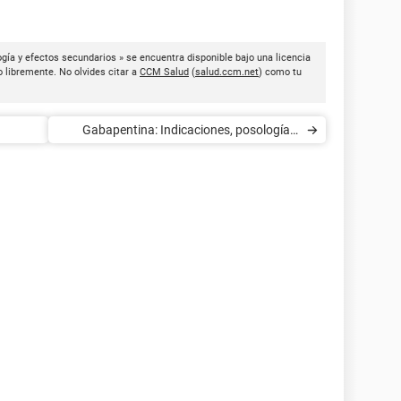
gía y efectos secundarios » se encuentra disponible bajo una licencia
o libremente. No olvides citar a
CCM Salud
(
salud.ccm.net
) como tu
Gabapentina: Indicaciones, posología y
efectos secundarios