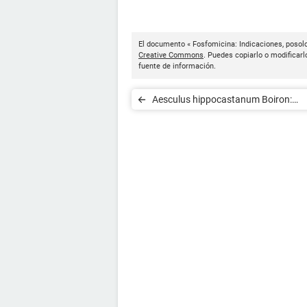
El documento « Fosfomicina: Indicaciones, posolo
Creative Commons
. Puedes copiarlo o modificarl
fuente de información.
Aesculus hippocastanum Boiron:
Indicaciones, posología y efectos
secundarios