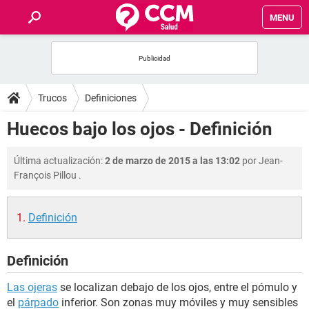
MENU
INICIO
FOROS
Trucos
Definiciones
SALUD
Huecos bajo los ojos - Definición
FAMILIA
Última actualización:
2 de marzo de 2015 a las 13:02
por
Jean-
François Pillou
.
NUTRICIÓN
Definición
BIENESTAR
Definición
SEXUALIDAD
Las ojeras
se localizan debajo de los ojos, entre el pómulo y
GLOSARIO
el
párpado
inferior. Son zonas muy móviles y muy sensibles