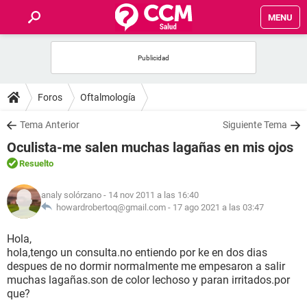
MENU
INICIO
FOROS
Foros
Oftalmología
SALUD
Tema Anterior
Siguiente Tema
Oculista-me salen muchas lagañas en mis ojos
FAMILIA
Resuelto
NUTRICIÓN
analy solórzano
- 14 nov 2011 a las 16:40
howardrobertoq@gmail.com -
17 ago 2021 a las 03:47
BIENESTAR
Hola,
hola,tengo un consulta.no entiendo por ke en dos dias
SEXUALIDAD
despues de no dormir normalmente me empesaron a salir
muchas lagañas.son de color lechoso y paran irritados.por
que?
GLOSARIO