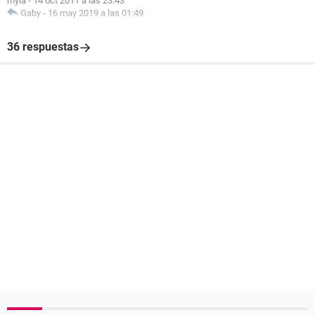
myla
-
14 oct 2011 a las 23:43
Gaby
-
16 may 2019 a las 01:49
36 respuestas