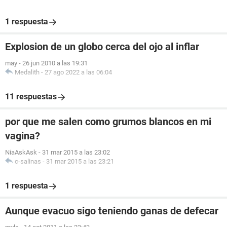
1 respuesta
Explosion de un globo cerca del ojo al inflar
may
-
26 jun 2010 a las 19:31
Medalith
-
27 ago 2022 a las 06:04
11 respuestas
por que me salen como grumos blancos en mi
vagina?
NiaAskAsk
-
31 mar 2015 a las 23:02
c-salinas
-
31 mar 2015 a las 23:21
1 respuesta
Aunque evacuo sigo teniendo ganas de defecar