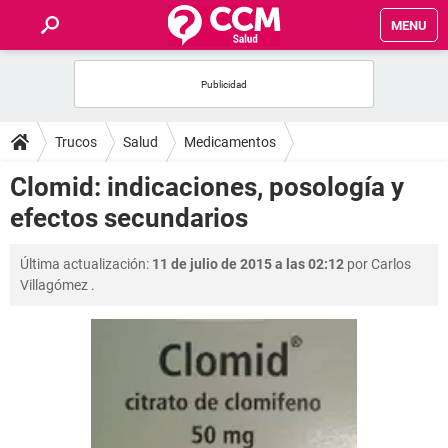
MENU
INICIO
FOROS
Trucos
Salud
Medicamentos
SALUD
Clomid: indicaciones, posología y
efectos secundarios
FAMILIA
Última actualización:
11 de julio de 2015 a las 02:12
por
Carlos
NUTRICIÓN
Villagómez
.
BIENESTAR
SEXUALIDAD
GLOSARIO