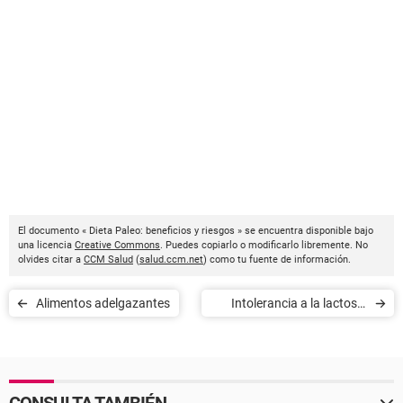
El documento « Dieta Paleo: beneficios y riesgos » se encuentra disponible bajo
una licencia
Creative Commons
. Puedes copiarlo o modificarlo libremente. No
olvides citar a
CCM Salud
(
salud.ccm.net
) como tu fuente de información.
Alimentos adelgazantes
Intolerancia a la lactosa:
qué productos lácteos
consumir