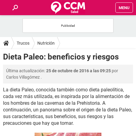
MENU
INICIO
FOROS
Trucos
Nutrición
SALUD
Dieta Paleo: beneficios y riesgos
FAMILIA
Última actualización:
25 de octubre de 2016 a las 09:25
por
Carlos Villagómez
.
NUTRICIÓN
La dieta Paleo, conocida también como dieta paleolítica,
cada vez más utilizada, es inspirada por la alimentación de
BIENESTAR
los hombres de las cavernas de la Prehistoria. A
continuación, un panorama sobre el origen de la dieta Paleo,
SEXUALIDAD
sus características, sus beneficios, sus riesgos y las
precauciones que hay que tomar.
GLOSARIO