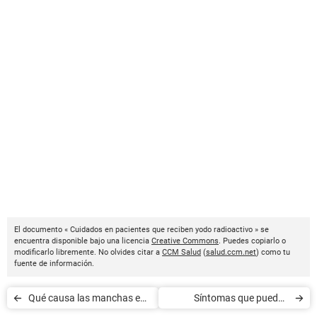
El documento « Cuidados en pacientes que reciben yodo radioactivo » se
encuentra disponible bajo una licencia
Creative Commons
. Puedes copiarlo o
modificarlo libremente. No olvides citar a
CCM Salud
(
salud.ccm.net
) como tu
fuente de información.
Qué causa las manchas en
Síntomas que pueden