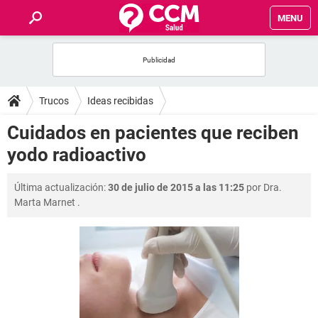
MENU
INICIO
FOROS
Trucos
Ideas recibidas
SALUD
Cuidados en pacientes que reciben
yodo radioactivo
FAMILIA
Última actualización:
30 de julio de 2015 a las 11:25
por
Dra.
NUTRICIÓN
Marta Marnet
.
BIENESTAR
SEXUALIDAD
GLOSARIO