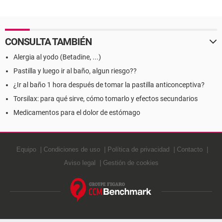
la piel de la vulva
provocar los parásitos
intestinales
CONSULTA TAMBIÉN
Alergia al yodo (Betadine, ...)
Pastilla y luego ir al baño, algun riesgo??
¿Ir al baño 1 hora después de tomar la pastilla anticonceptiva?
Torsilax: para qué sirve, cómo tomarlo y efectos secundarios
Medicamentos para el dolor de estómago
Equipo
Condiciones de uso
Política de privacidad
Contacto
Aviso legal
Gestión de cookies