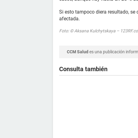
Si esto tampoco diera resultado, se d
afectada.
Foto: © Aksana Kulchytskaya – 123RF.c
CCM Salud
es una publicación informa
Consulta también