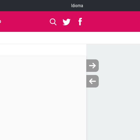
Idioma
O