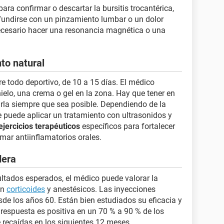
ara confirmar o descartar la bursitis trocantérica,
undirse con un pinzamiento lumbar o un dolor
necesario hacer una resonancia magnética o una
nto natural
e todo deportivo, de 10 a 15 días. El médico
elo, una crema o gel en la zona. Hay que tener en
arla siempre que sea posible. Dependiendo de la
e puede aplicar un tratamiento con ultrasonidos y
ejercicios terapéuticos
específicos para fortalecer
omar antiinflamatorios orales.
dera
ultados esperados, el médico puede valorar la
on
corticoides
y anestésicos. Las inyecciones
esde los años 60. Están bien estudiados su eficacia y
 respuesta es positiva en un 70 % a 90 % de los
recaídas en los siguientes 12 meses.