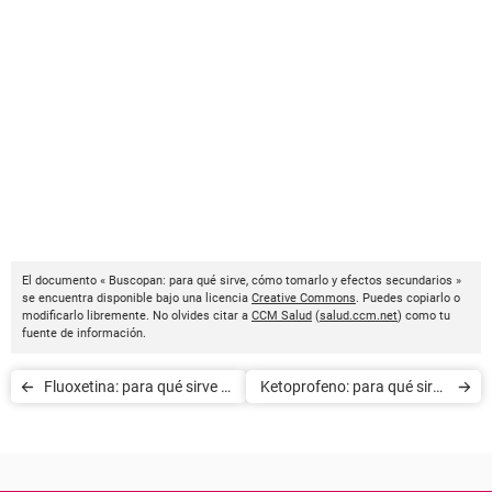
El documento « Buscopan: para qué sirve, cómo tomarlo y efectos secundarios »
se encuentra disponible bajo una licencia
Creative Commons
. Puedes copiarlo o
modificarlo libremente. No olvides citar a
CCM Salud
(
salud.ccm.net
) como tu
fuente de información.
Fluoxetina: para qué sirve y
Ketoprofeno: para qué sirve
cómo usarla
y efectos secundarios