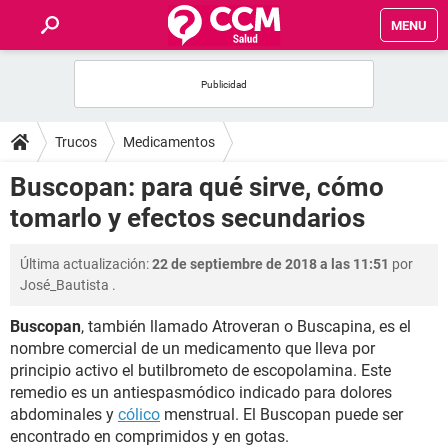
MENU
INICIO
FOROS
Trucos
Medicamentos
SALUD
Buscopan: para qué sirve, cómo
tomarlo y efectos secundarios
FAMILIA
Última actualización:
22 de septiembre de 2018 a las 11:51
por
NUTRICIÓN
José_Bautista
.
Buscopan
, también llamado Atroveran o Buscapina, es el
BIENESTAR
nombre comercial de un medicamento que lleva por
principio activo el butilbrometo de escopolamina. Este
SEXUALIDAD
remedio es un antiespasmódico indicado para dolores
abdominales y
cólico
menstrual. El Buscopan puede ser
GLOSARIO
encontrado en comprimidos y en gotas.