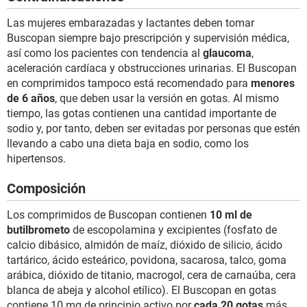
Las mujeres embarazadas y lactantes deben tomar
Buscopan siempre bajo prescripción y supervisión médica,
así como los pacientes con tendencia al
glaucoma
,
aceleración cardíaca y obstrucciones urinarias. El Buscopan
en comprimidos tampoco está recomendado para
menores
de 6 años
, que deben usar la versión en gotas. Al mismo
tiempo, las gotas contienen una cantidad importante de
sodio y, por tanto, deben ser evitadas por personas que estén
llevando a cabo una dieta baja en sodio, como los
hipertensos.
Composición
Los comprimidos de Buscopan contienen
10 ml de
butilbrometo
de escopolamina y excipientes (fosfato de
calcio dibásico, almidón de maíz, dióxido de silicio, ácido
tartárico, ácido esteárico, povidona, sacarosa, talco, goma
arábica, dióxido de titanio, macrogol, cera de carnaúba, cera
blanca de abeja y alcohol etílico). El Buscopan en gotas
contiene 10 mg de principio activo por
cada 20 gotas
más