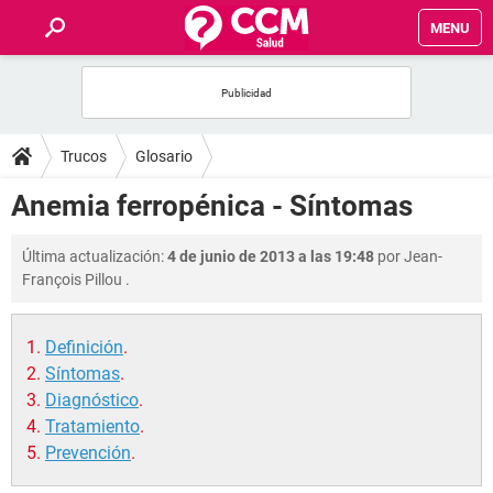
MENU
INICIO
FOROS
Trucos
Glosario
SALUD
Anemia ferropénica - Síntomas
FAMILIA
Última actualización:
4 de junio de 2013 a las 19:48
por
Jean-
François Pillou
.
NUTRICIÓN
Definición
.
BIENESTAR
Síntomas
.
Diagnóstico
.
SEXUALIDAD
Tratamiento
.
Prevención
.
GLOSARIO