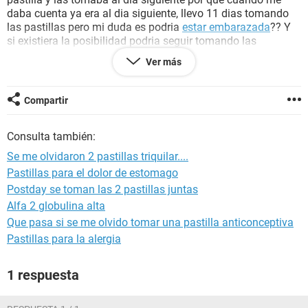
daba cuenta ya era al dia siguiente, llevo 11 dias tomando
las pastillas pero mi duda es podria
estar embarazada
?? Y
si existiera la posibilidad podria seguir tomando las
pastillas?? Si hay una vida dentro de mi no quisiera que
Ver más
muriera :( porque nose ultimamente eh tenido como colicos
pequeños pinchazos bajo vientre y mucho dolor de
rodillas
son casi los sintomas parecidos a los de mi
menstruacion
Compartir
pero estoy confundida porque me dan todos esos dolores y
por
embarazo
creo que sera muy pronto no? ayuda porfavor
Consulta también:
estoy asustada !
Se me olvidaron 2 pastillas triquilar....
Pastillas para el dolor de estomago
Postday se toman las 2 pastillas juntas
Alfa 2 globulina alta
Que pasa si se me olvido tomar una pastilla anticonceptiva
Pastillas para la alergia
1 respuesta