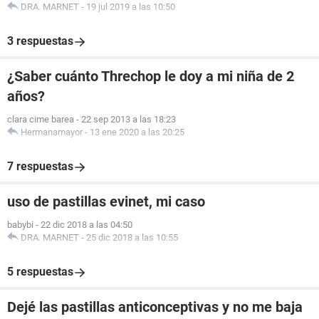
DRA. MARNET
-
19 jul 2019 a las 10:50
3 respuestas
¿Saber cuánto Threchop le doy a mi niña de 2
años?
clara cime barea
-
22 sep 2013 a las 18:23
Hermanamayor
-
13 ene 2020 a las 20:25
7 respuestas
uso de pastillas evinet, mi caso
babybi
-
22 dic 2018 a las 04:50
DRA. MARNET
-
25 dic 2018 a las 10:55
5 respuestas
Dejé las pastillas anticonceptivas y no me baja