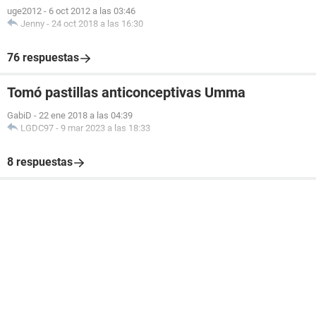
uge2012
-
6 oct 2012 a las 03:46
Jenny
-
24 oct 2018 a las 16:30
76 respuestas
Tomó pastillas anticonceptivas Umma
GabiD
-
22 ene 2018 a las 04:39
LGDC97
-
9 mar 2023 a las 18:33
8 respuestas