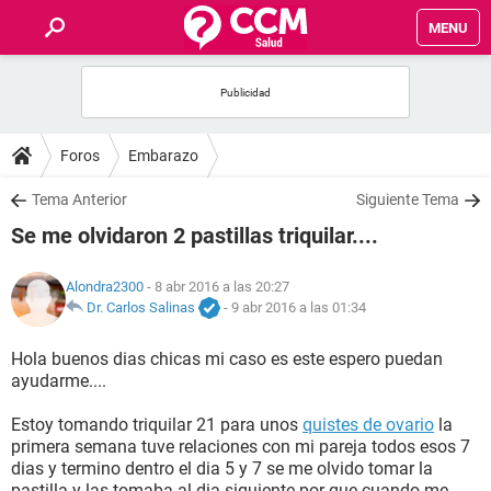
MENU
INICIO
FOROS
Foros
Embarazo
SALUD
Tema Anterior
Siguiente Tema
Se me olvidaron 2 pastillas triquilar....
FAMILIA
Alondra2300
- 8 abr 2016 a las 20:27
NUTRICIÓN
Dr. Carlos Salinas
-
9 abr 2016 a las 01:34
Hola buenos dias chicas mi caso es este espero puedan
BIENESTAR
ayudarme....
SEXUALIDAD
Estoy tomando triquilar 21 para unos
quistes de ovario
la
primera semana tuve relaciones con mi pareja todos esos 7
dias y termino dentro el dia 5 y 7 se me olvido tomar la
GLOSARIO
pastilla y las tomaba al dia siguiente por que cuando me