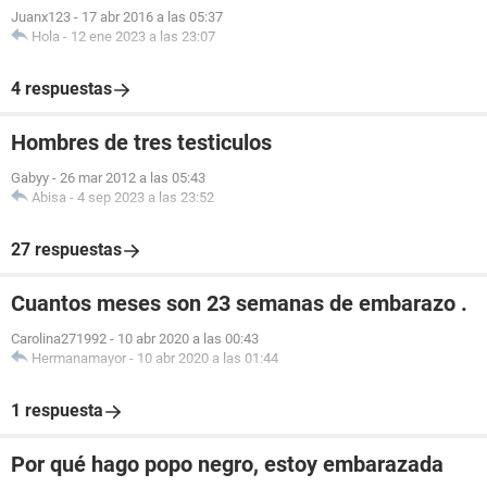
Juanx123
-
17 abr 2016 a las 05:37
Hola
-
12 ene 2023 a las 23:07
4 respuestas
Hombres de tres testiculos
Gabyy
-
26 mar 2012 a las 05:43
Abisa
-
4 sep 2023 a las 23:52
27 respuestas
Cuantos meses son 23 semanas de embarazo .
Carolina271992
-
10 abr 2020 a las 00:43
Hermanamayor
-
10 abr 2020 a las 01:44
1 respuesta
Por qué hago popo negro, estoy embarazada