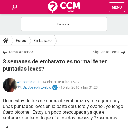
MENU
INICIO
FOROS
Foros
Embarazo
SALUD
Tema Anterior
Siguiente Tema
3 semanas de embarazo es normal tener
FAMILIA
puntadas leves?
NUTRICIÓN
Antonellatottil
- 14 abr 2016 a las 16:32
Dr. Joseph Exebio
-
15 abr 2016 a las 01:23
BIENESTAR
Hola estoy de tres semanas de embarazo y me agarró hoy
unas puntadas leves en la parte del útero y ovario , yo tengo
SEXUALIDAD
útero bicorne . Estoy un poco preocupada ya que el
embarazo anterior lo perdí a los dos meses y 2/semanas
GLOSARIO