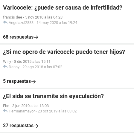
Varicocele: ¿puede ser causa de infertilidad?
francis dee
-
5 nov 2010 a las 04:28
Angelazul2883
-
14 may 2020 a las 19:24
68 respuestas
¿Si me opero de varicocele puedo tener hijos?
Willy
-
8 dic 2015 a las 15:11
Danny
-
29 ago 2018 a las 07:02
5 respuestas
¿El sida se transmite sin eyaculación?
Ebe
-
3 jun 2010 a las 13:03
Hermanamayor
-
23 oct 2019 a las 03:02
27 respuestas