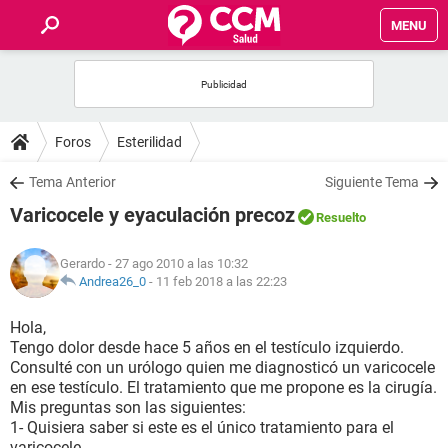
MENU
INICIO
FOROS
Foros
Esterilidad
SALUD
Tema Anterior
Siguiente Tema
Varicocele y eyaculación precoz
Resuelto
FAMILIA
Gerardo
- 27 ago 2010 a las 10:32
NUTRICIÓN
Andrea26_0
-
11 feb 2018 a las 22:23
Hola,
BIENESTAR
Tengo dolor desde hace 5 años en el testículo izquierdo.
Consulté con un urólogo quien me diagnosticó un varicocele
SEXUALIDAD
en ese testículo. El tratamiento que me propone es la cirugía.
Mis preguntas son las siguientes:
1- Quisiera saber si este es el único tratamiento para el
GLOSARIO
varicocele