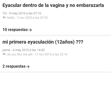
Eyacular dentro de la vagina y no embarazarla
YO
-
9 may 2010 a las 07:16
Nella
-
7 nov 2023 a las 07:52
10 respuestas
mi primera eyaculación (12años) ???
jaime
-
4 may 2010 a las 14:30
do you like me girl
-
17 nov 2013 a las 23:16
2 respuestas