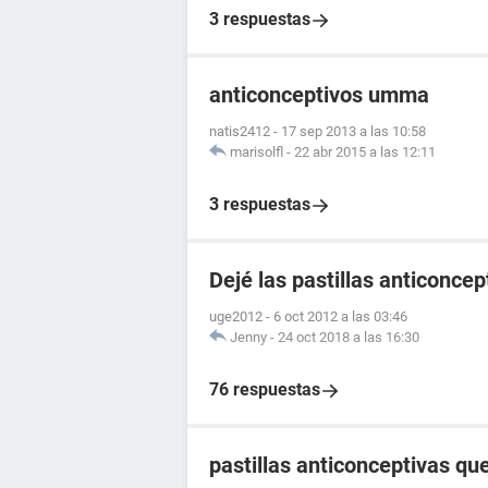
3 respuestas
anticonceptivos umma
natis2412
-
17 sep 2013 a las 10:58
marisolfl
-
22 abr 2015 a las 12:11
3 respuestas
Dejé las pastillas anticonce
uge2012
-
6 oct 2012 a las 03:46
Jenny
-
24 oct 2018 a las 16:30
76 respuestas
pastillas anticonceptivas q