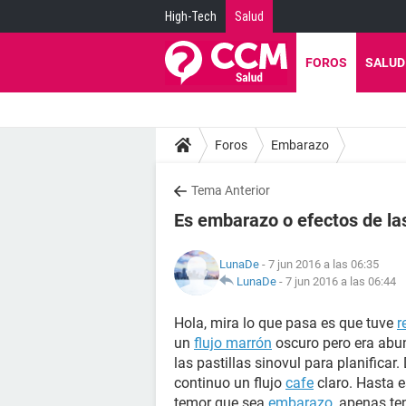
High-Tech
Salud
FOROS
SALUD
Foros
Embarazo
Tema Anterior
Es embarazo o efectos de las
LunaDe
- 7 jun 2016 a las 06:35
LunaDe
-
7 jun 2016 a las 06:44
Hola, mira lo que pasa es que tuve
r
un
flujo marrón
oscuro pero era abun
las pastillas sinovul para planificar
continuo un flujo
cafe
claro. Hasta e
temor que sea
embarazo
, apenas te