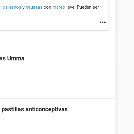
n los senos
y
nauseas
con
mareo
leve. Pueden ser
ivas Umma
pastillas anticonceptivas