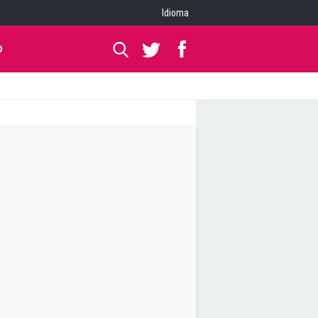
Idioma
O