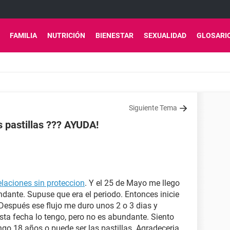
FAMILIA
NUTRICIÓN
BIENESTAR
SEXUALIDAD
GLOSARI
Siguiente Tema
 pastillas ??? AYUDA!
elaciones sin proteccion
. Y el 25 de Mayo me llego
dante. Supuse que era el periodo. Entonces inicie
. Después ese flujo me duro unos 2 o 3 dias y
sta fecha lo tengo, pero no es abundante. Siento
ngo 18 años o puede ser las pastillas. Agradeceria