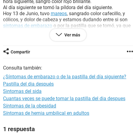
hora siguiente, sangró color rojo brillante.
Al día siguiente se tomó la píldora del día siguiente.
Hoy 13 de Junio, tuvo
mareos
, sangrado color cafecillo, y
cólicos, y dolor de cabeza y estamos dudando entre si son
síntomas de embarazo
o por la pastilla que se tomó, ya que
fue hace 6 días, es la primera vez que toma esa pastilla, y no
Ver más
sabemos qué hacer. ¿Hay
riesgo de embarazo
o de que esos
sintomas sean por el
embarazo
?, ¿o sólo es un susto que
nos llevamos con la pastilla?
Compartir
Consulta también:
¿Síntomas de embarazo o de la pastilla del día siguiente?
Pastilla del dia después
Sintomas del sida
Cuantas veces se puede tomar la pastilla del dia despues
Síntomas de la obesidad
Síntomas de hernia umbilical en adultos
1 respuesta