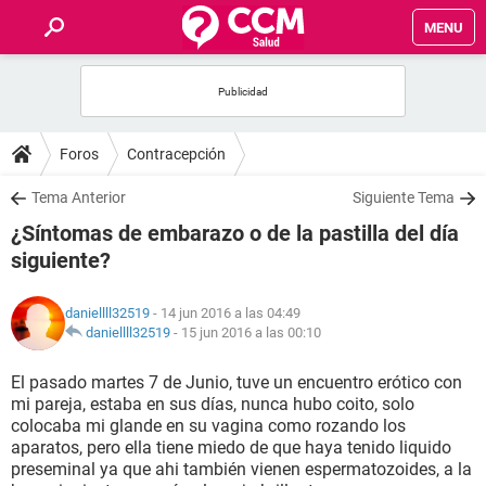
MENU
INICIO
FOROS
Foros
Contracepción
SALUD
Tema Anterior
Siguiente Tema
¿Síntomas de embarazo o de la pastilla del día
FAMILIA
siguiente?
NUTRICIÓN
daniellll32519
- 14 jun 2016 a las 04:49
daniellll32519
-
15 jun 2016 a las 00:10
BIENESTAR
El pasado martes 7 de Junio, tuve un encuentro erótico con
mi pareja, estaba en sus días, nunca hubo coito, solo
SEXUALIDAD
colocaba mi glande en su vagina como rozando los
aparatos, pero ella tiene miedo de que haya tenido liquido
preseminal ya que ahi también vienen espermatozoides, a la
GLOSARIO