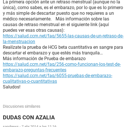
La primera opción ante un retraso menstrual (aunque no la
única), como sabes, es el embarazo, por lo que es lo primero
y más simple de descartar puesto que no requieres a un
médico necesariamente. Más información sobre las
causas de retraso menstrual en el siguiente link (aquí
puedes ver esas otras causas):
https://salud.ccm.net/faq/5655-las-causas-de-un-retraso-de-
la-menstruacion
Realízate la prueba de HCG beta cuantitativa en sangre para
descartar el embarazo y que estés más tranquila…
Más información de Prueba de embarazo
https://salud.ccm.net/faq/256-como-funcionan-los-test-de-
embarazo-preguntas-frecuentes
https://salud.ccm.net/faq/6055-pruebas-de-embarazo-
cualitativas-o-cuantitativas
Saludos!
Discusiones similares
DUDAS CON AZALIA
sandrews
-
7 abr 2014 a las 11:16