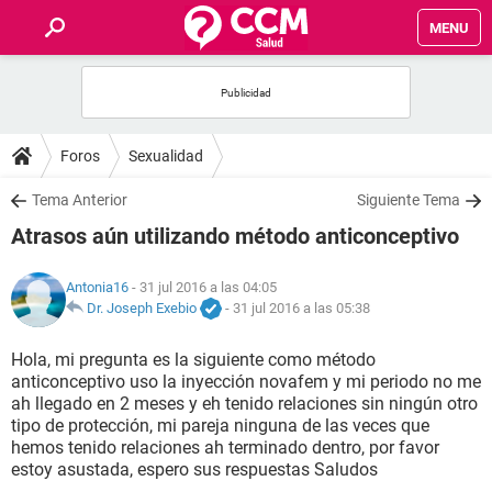
MENU
INICIO
FOROS
Foros
Sexualidad
SALUD
Tema Anterior
Siguiente Tema
Atrasos aún utilizando método anticonceptivo
FAMILIA
Antonia16
- 31 jul 2016 a las 04:05
NUTRICIÓN
Dr. Joseph Exebio
-
31 jul 2016 a las 05:38
Hola, mi pregunta es la siguiente como método
BIENESTAR
anticonceptivo uso la inyección novafem y mi periodo no me
ah llegado en 2 meses y eh tenido relaciones sin ningún otro
SEXUALIDAD
tipo de protección, mi pareja ninguna de las veces que
hemos tenido relaciones ah terminado dentro, por favor
estoy asustada, espero sus respuestas Saludos
GLOSARIO