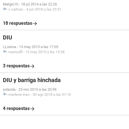
Matgio10
-
18 jul 2014 a las 22:26
c-salinas
-
4 jun 2018 a las 23:31
18 respuestas
DIU
LLorena
-
13 may 2015 a las 17:05
marisolfl
-
15 may 2015 a las 13:38
3 respuestas
DIU y barriga hinchada
yolanda
-
23 nov 2015 a las 20:59
marlene-ines
-
30 ago 2018 a las 01:10
4 respuestas