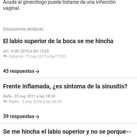
Acude al ginecólogo puede tratarse de una infección
vaginal.
Discusiones similares
El labio superior de la boca se me hincha
ani
-
6 dic 2010 a las 13:00
irijaxmin
-
7 may 2017 a las 17:33
43 respuestas
Frente inflamada, ¿es síntoma de la sinusitis?
Rafa
-
25 sep 2011 a las 18:20
Patito
-
2 may 2020 a las 03:08
39 respuestas
Se me hincha el labio superior y no se porque--