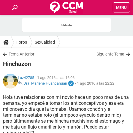
MENU
INICIO
FOROS
Foros
Sexualidad
SALUD
Tema Anterior
Siguiente Tema
Hinchazon
FAMILIA
Luz42785
- 1 ago 2016 a las 16:06
NUTRICIÓN
Dra. Marlene Huancahuari
-
1 ago 2016 a las 22:22
Hola tuve relaciones con mi novio hace un poco mas de una
BIENESTAR
semana, yo empecé a tomar los anticonceptivos y esa era
mi onceavo día que la tomaba. Usamos condón y al
SEXUALIDAD
terminar no estaba roto (el tampoco eyaculo dentro mio)
pero últimamente se me hincha muchísimo el estomago y
me baja un flujo amarillento y marrón. Puedo estar
GLOSARIO
embarazada??